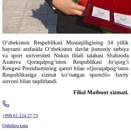
O‘zbekiston Respublikasi Mustaqilligining 34 yillik
bayrami arafasida O‘zbekiston davlat jismoniy tarbiya
va sport universiteti Nukus filiali talabasi Shahzoda
Azatova Qoraqalpog’iston Respublikasi Jo‘qorg’i
Kengesi Prezidiumining qarori bilan «Qoraqalpog‘iston
Respublikasiga xizmat ko‘rsatgan sportchi» faxriy
unvoni bilan taqdirlandi.
Filial Matbuot xizmati.
+998 61 224 27 73
Qabıllawxana