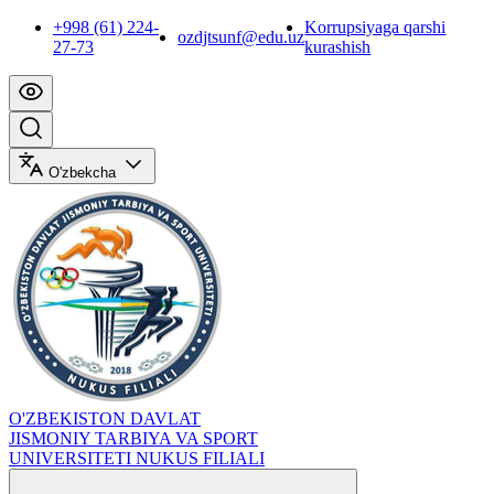
+998 (61) 224-
Korrupsiyaga qarshi
ozdjtsunf@edu.uz
27-73
kurashish
O'zbekcha
O'ZBEKISTON DAVLAT
JISMONIY TARBIYA VA SPORT
UNIVERSITETI NUKUS FILIALI