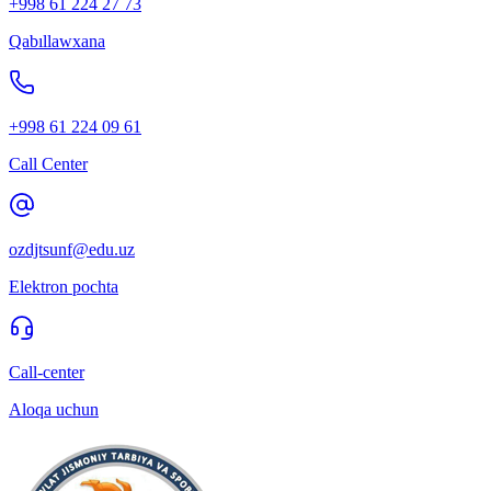
+998 61 224 27 73
Qabıllawxana
+998 61 224 09 61
Call Center
ozdjtsunf@edu.uz
Elektron pochta
Call-center
Aloqa uchun