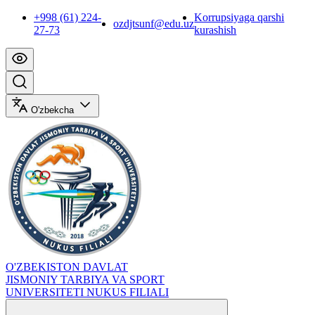
+998 (61) 224-
Korrupsiyaga qarshi
ozdjtsunf@edu.uz
27-73
kurashish
O'zbekcha
O'ZBEKISTON DAVLAT
JISMONIY TARBIYA VA SPORT
UNIVERSITETI NUKUS FILIALI