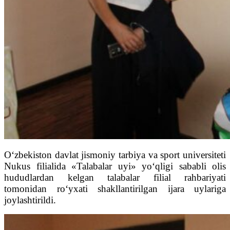
O‘zbekiston davlat jismoniy tarbiya va sport universiteti
Nukus filialida «Talabalar uyi» yo‘qligi sababli olis
hududlardan kelgan talabalar filial rahbariyati
tomonidan ro‘yxati shakllantirilgan ijara uylariga
joylashtirildi.