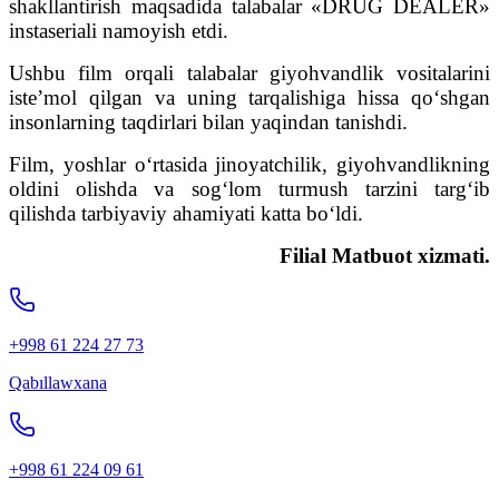
shakllantirish maqsadida talabalar «DRUG DEALER»
instaseriali namoyish etdi.
Ushbu film orqali talabalar giyohvandlik vositalarini
iste’mol qilgan va uning tarqalishiga hissa qo‘shgan
insonlarning taqdirlari bilan yaqindan tanishdi.
Film, yoshlar o‘rtasida jinoyatchilik, giyohvandlikning
oldini olishda va sog‘lom turmush tarzini targ‘ib
qilishda tarbiyaviy ahamiyati katta bo‘ldi.
Filial Matbuot xizmati.
+998 61 224 27 73
Qabıllawxana
+998 61 224 09 61