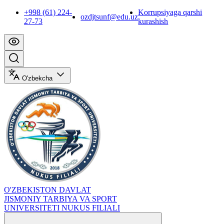
+998 (61) 224-
Korrupsiyaga qarshi
ozdjtsunf@edu.uz
27-73
kurashish
O'zbekcha
O'ZBEKISTON DAVLAT
JISMONIY TARBIYA VA SPORT
UNIVERSITETI NUKUS FILIALI