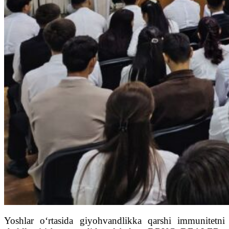
Yoshlar o‘rtasida giyohvandlikka qarshi immunitetni