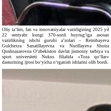
Oliy ta’lim, fan va innovatsiyalar vazirligining 2025 yil
22 sentyabr kungi 370-sonli buyrug‘iga asosan
vazirlikning ishchi guruhi a’zolari – Reimbayeva
Gulchexra Sanatillayevna va Nurillayeva Shoira
Qushnazarovna O‘zbekiston davlat jismoniy tarbiya va
sport universiteti Nukus filialida «Toza qo‘llar»
dasturining ijrosi bo‘yicha o‘rganish ishlarini olib bordi.