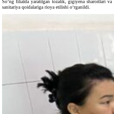
So‘ng filialda yaratilgan tozalik, gigiyena sharoitlari va
sanitariya qoidalariga rioya etilishi o‘rganildi.