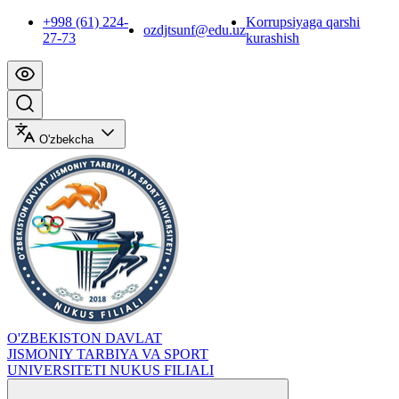
+998 (61) 224-
Korrupsiyaga qarshi
ozdjtsunf@edu.uz
27-73
kurashish
O'zbekcha
O'ZBEKISTON DAVLAT
JISMONIY TARBIYA VA SPORT
UNIVERSITETI NUKUS FILIALI