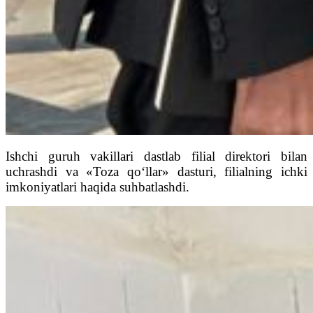
Ishchi guruh vakillari dastlab filial direktori bilan
uchrashdi va «Toza qo‘llar» dasturi, filialning ichki
imkoniyatlari haqida suhbatlashdi.