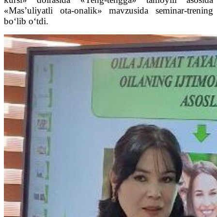
«Mas’uliyatli ota-onalik» mavzusida seminar-trening
bo‘lib o‘tdi.