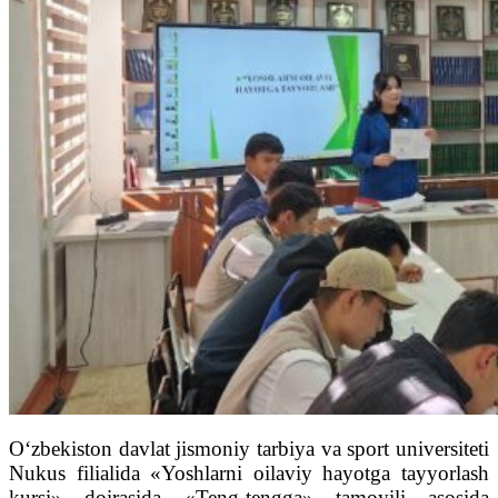
O‘zbekiston davlat jismoniy tarbiya va sport universiteti
Nukus filialida «Yoshlarni oilaviy hayotga tayyorlash
kursi» doirasida «Teng-tengga» tamoyili asosida