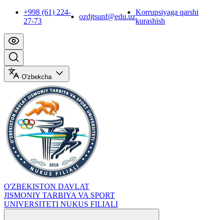
+998 (61) 224-
Korrupsiyaga qarshi
ozdjtsunf@edu.uz
27-73
kurashish
O'zbekcha
O'ZBEKISTON DAVLAT
JISMONIY TARBIYA VA SPORT
UNIVERSITETI NUKUS FILIALI