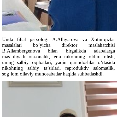
Unda filial psixologi A.Alliyarova va Xotin-qizlar
masalalari bo‘yicha direktor maslahatchisi
B.Allambergenova bilan birgalikda talabalarga
mas’uliyatli ota-onalik, erta nikohning oldini olish,
uning salbiy oqibatlari, yaqin qarindoshlar o‘rtasida
nikohning salbiy ta’sirlari, reproduktiv salomatlik,
sog‘lom oilaviy munosabatlar haqida suhbatlashdi.