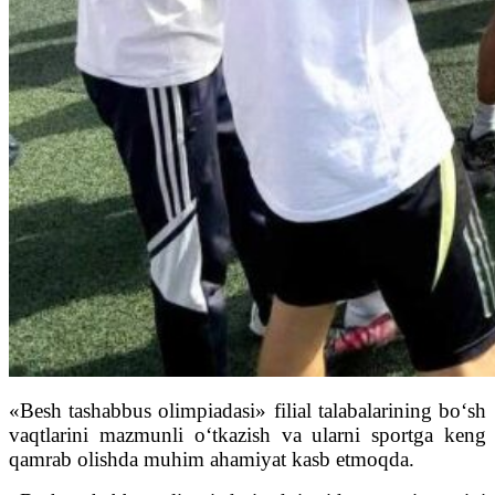
«Besh tashabbus olimpiadasi» filial talabalarining bo‘sh
vaqtlarini mazmunli o‘tkazish va ularni sportga keng
qamrab olishda muhim ahamiyat kasb etmoqda.