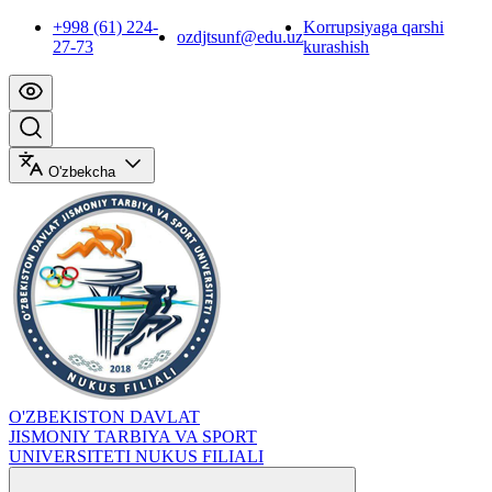
+998 (61) 224-
Korrupsiyaga qarshi
ozdjtsunf@edu.uz
27-73
kurashish
O'zbekcha
O'ZBEKISTON DAVLAT
JISMONIY TARBIYA VA SPORT
UNIVERSITETI NUKUS FILIALI