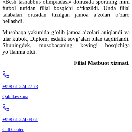
«Besh tashabbus olimpiadasi» doirasida sportning mini
futbol turidan filial bosqichi o‘tkazildi. Unda filial
talabalari orasidan tuzilgan jamoa a’zolari o‘zaro
bellashdi.
Musobaqa yakunida g‘olib jamoa a’zolari aniqlandi va
ular kubok, Diplom, esdalik sovg‘alari bilan taqdirlandi.
Shuningdek, musobaqaning keyingi bosqichiga
yo‘llanma oldi.
Filial Matbuot xizmati.
+998 61 224 27 73
Qabıllawxana
+998 61 224 09 61
Call Center