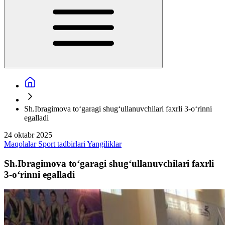
Sh.Ibragimova to‘garagi shug‘ullanuvchilari faxrli 3-o‘rinni
egalladi
24 oktabr 2025
Maqolalar
Sport tadbirlari
Yangiliklar
Sh.Ibragimova to‘garagi shug‘ullanuvchilari faxrli
3-o‘rinni egalladi