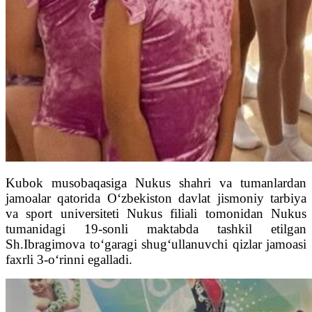
Kubok musobaqasiga Nukus shahri va tumanlardan
jamoalar qatorida O‘zbekiston davlat jismoniy tarbiya
va sport universiteti Nukus filiali tomonidan Nukus
tumanidagi 19-sonli maktabda tashkil etilgan
Sh.Ibragimova to‘garagi shug‘ullanuvchi qizlar jamoasi
faxrli 3-o‘rinni egalladi.