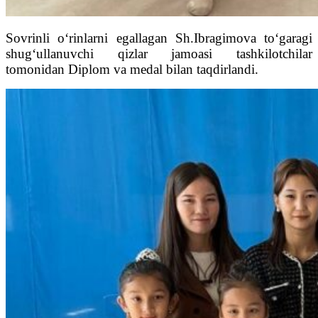
Sovrinli o‘rinlarni egallagan Sh.Ibragimova to‘garagi
shug‘ullanuvchi qizlar jamoasi tashkilotchilar
tomonidan Diplom va medal bilan taqdirlandi.