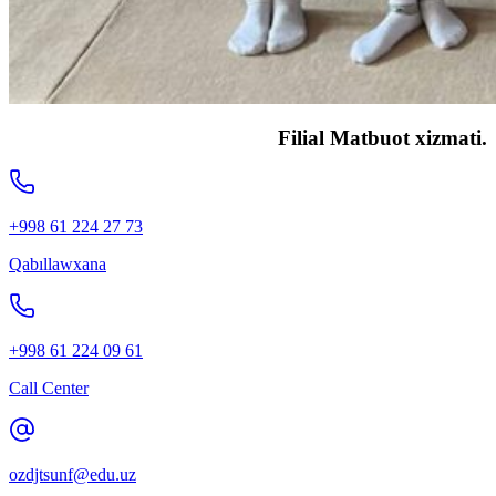
Filial Matbuot xizmati.
+998 61 224 27 73
Qabıllawxana
+998 61 224 09 61
Call Center
ozdjtsunf@edu.uz