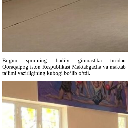
Bugun sportning badiiy gimnastika turidan
Qoraqalpog‘iston Respublikasi Maktabgacha va maktab
ta’limi vazirligining kubogi bo‘lib o‘tdi.