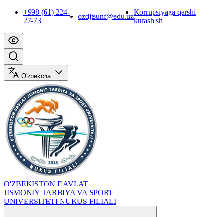
+998 (61) 224-
Korrupsiyaga qarshi
ozdjtsunf@edu.uz
27-73
kurashish
O'zbekcha
O'ZBEKISTON DAVLAT
JISMONIY TARBIYA VA SPORT
UNIVERSITETI NUKUS FILIALI