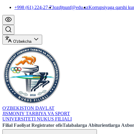
+998 (61) 224-27-73
ozdjtsunf@edu.uz
Korrupsiyaga qarshi ku
O'zbekcha
O'ZBEKISTON DAVLAT
JISMONIY TARBIYA VA SPORT
UNIVERSITETI NUKUS FILIALI
Filial
Faoliyat
Registrator ofis
Talabalarga
Abiturientlarga
Axbor