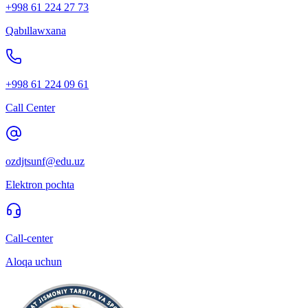
+998 61 224 27 73
Qabıllawxana
+998 61 224 09 61
Call Center
ozdjtsunf@edu.uz
Elektron pochta
Call-center
Aloqa uchun