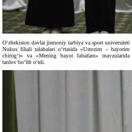
O‘zbekiston davlat jismoniy tarbiya va sport universiteti
Nukus filiali talabalari o‘rtasida «Ustozim – hayotim
chirog‘i» va «Mening hayot falsafam» mavzularida
tanlov bo‘lib o‘tdi.