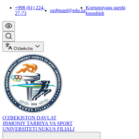
+998 (61) 224-
Korrupsiyaga qarshi
ozdjtsunf@edu.uz
27-73
kurashish
O'zbekcha
O'ZBEKISTON DAVLAT
JISMONIY TARBIYA VA SPORT
UNIVERSITETI NUKUS FILIALI