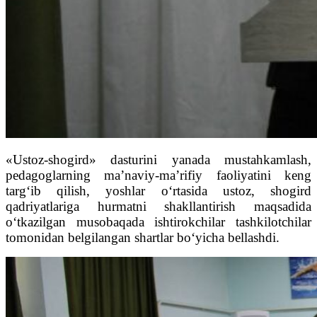
«Ustoz-shogird» dasturini yanada mustahkamlash,
pedagoglarning ma’naviy-ma’rifiy faoliyatini keng
targ‘ib qilish, yoshlar o‘rtasida ustoz, shogird
qadriyatlariga hurmatni shakllantirish maqsadida
o‘tkazilgan musobaqada ishtirokchilar tashkilotchilar
tomonidan belgilangan shartlar bo‘yicha bellashdi.