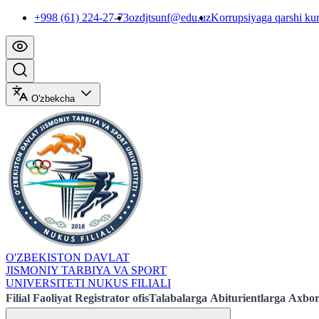
+998 (61) 224-27-73
ozdjtsunf@edu.uz
Korrupsiyaga qarshi ku
O'zbekcha
O'ZBEKISTON DAVLAT
JISMONIY TARBIYA VA SPORT
UNIVERSITETI NUKUS FILIALI
Filial
Faoliyat
Registrator ofis
Talabalarga
Abiturientlarga
Axbor