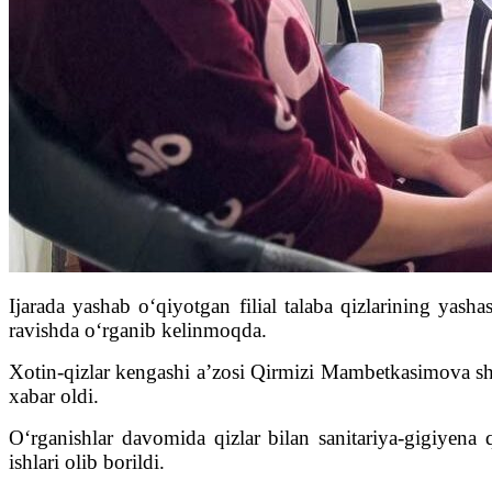
Ijarada yashab o‘qiyotgan filial talaba qizlarining yash
ravishda o‘rganib kelinmoqda.
Xotin-qizlar kengashi a’zosi Qirmizi Mambetkasimova sh
xabar oldi.
O‘rganishlar davomida qizlar bilan sanitariya-gigiyena q
ishlari olib borildi.