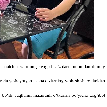
 maslahatchisi va uning kengash a’zolari tomonidan doimiy
da yashayotgan talaba qizlarning yashash sharoitlaridan
va bo‘sh vaqtlarini mazmunli o‘tkazish bo‘yicha targ‘ibot