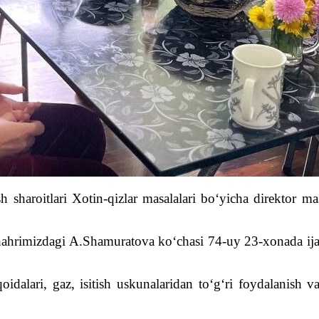
ash sharoitlari Xotin-qizlar masalalari bo‘yicha direktor
ahrimizdagi A.Shamuratova ko‘chasi 74-uy 23-xonada ijara
oidalari, gaz, isitish uskunalaridan to‘g‘ri foydalanish 