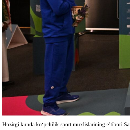
Hozirgi kunda ko‘pchilik sport muxlislarining e’tibori S