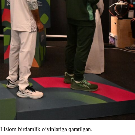
 Islom birdamlik o‘yinlariga qaratilgan.