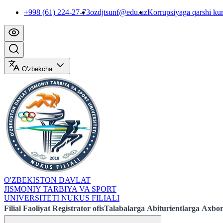
+998 (61) 224-27-73
ozdjtsunf@edu.uz
Korrupsiyaga qarshi ku
O'zbekcha
O'ZBEKISTON DAVLAT
JISMONIY TARBIYA VA SPORT
UNIVERSITETI NUKUS FILIALI
Filial
Faoliyat
Registrator ofis
Talabalarga
Abiturientlarga
Axbor