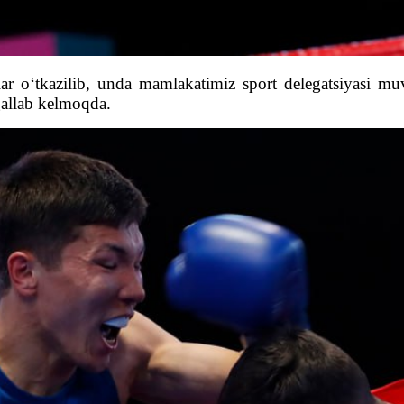
r o‘tkazilib, unda mamlakatimiz sport delegatsiyasi mu
gallab kelmoqda.