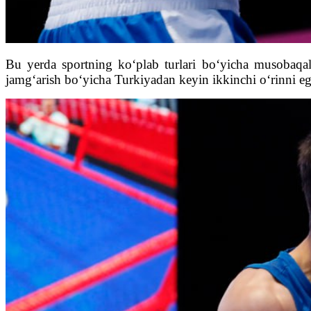
Bu yerda sportning ko‘plab turlari bo‘yicha musobaqala
jamg‘arish bo‘yicha Turkiyadan keyin ikkinchi o‘rinni e