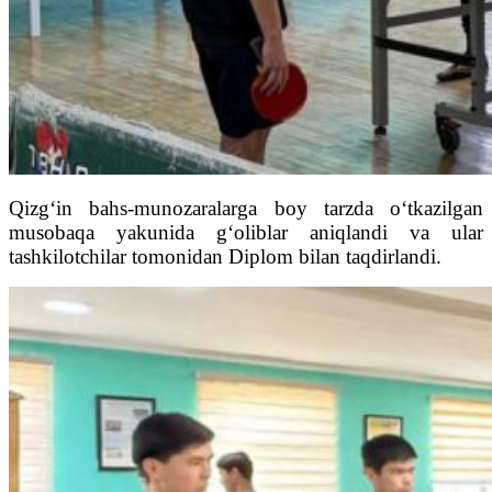
Qizg‘in bahs-munozaralarga boy tarzda o‘tkazilgan
musobaqa yakunida g‘oliblar aniqlandi va ular
tashkilotchilar tomonidan Diplom bilan taqdirlandi.