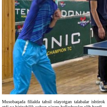
Musobaqada filialda tahsil olayotgan talabalar ishtirok
etdi va birinchilik uchun o‘zaro bellashuvlar olib bordi.