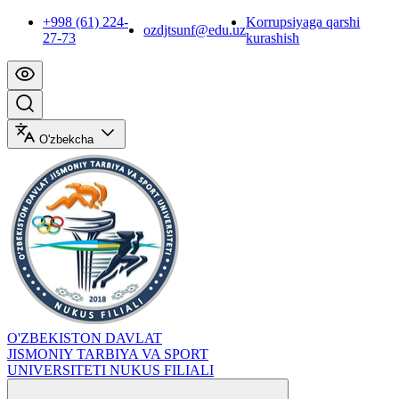
+998 (61) 224-
Korrupsiyaga qarshi
ozdjtsunf@edu.uz
27-73
kurashish
O'zbekcha
O'ZBEKISTON DAVLAT
JISMONIY TARBIYA VA SPORT
UNIVERSITETI NUKUS FILIALI