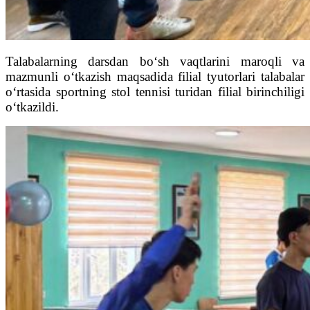
Talabalarning darsdan bo‘sh vaqtlarini maroqli va
mazmunli o‘tkazish maqsadida filial tyutorlari talabalar
o‘rtasida sportning stol tennisi turidan filial birinchiligi
o‘tkazildi.