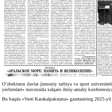
O‘zbekiston davlat jismoniy tarbiya va sport universite
yechimlari» mavzusida xalqaro ilmiy-amaliy konferensiya 
Bu haqda «Vesti Karakalpakstana» gazetasining 2025-yil 