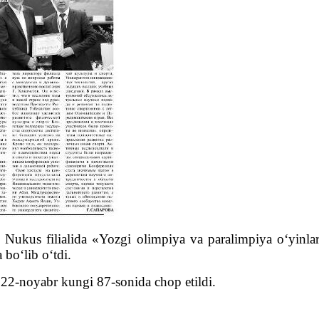
ti Nukus filialida «Yozgi olimpiya va paralimpiya o‘yinl
bo‘lib o‘tdi.
22-noyabr kungi 87-sonida chop etildi.