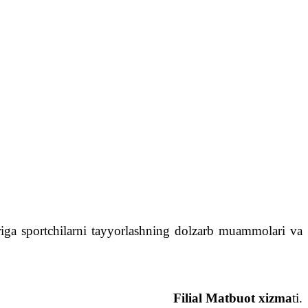
ariga sportchilarni tayyorlashning dolzarb muammolari va
Filial Matbuot xizma
ti.