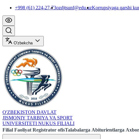
+998 (61) 224-27-73
ozdjtsunf@edu.uz
Korrupsiyaga qarshi ku
O'zbekcha
O'ZBEKISTON DAVLAT
JISMONIY TARBIYA VA SPORT
UNIVERSITETI NUKUS FILIALI
Filial
Faoliyat
Registrator ofis
Talabalarga
Abiturientlarga
Axbor