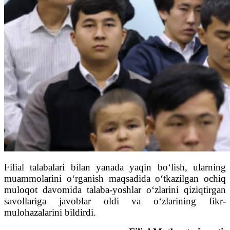
Filial talabalari bilan yanada yaqin bo‘lish, ularning
muammolarini o‘rganish maqsadida o‘tkazilgan ochiq
muloqot davomida talaba-yoshlar o‘zlarini qiziqtirgan
savollariga javoblar oldi va o‘zlarining fikr-
mulohazalarini bildirdi.