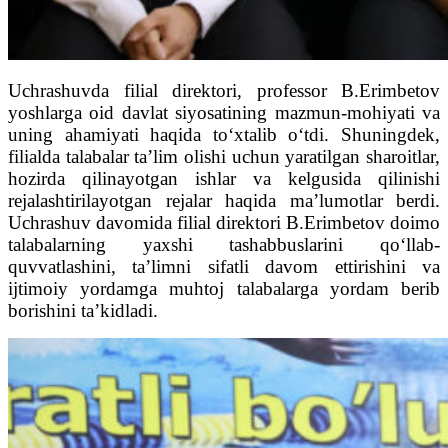
Uchrashuvda filial direktori, professor B.Erimbetov
yoshlarga oid davlat siyosatining mazmun-mohiyati va
uning ahamiyati haqida to‘xtalib o‘tdi. Shuningdek,
filialda talabalar ta’lim olishi uchun yaratilgan sharoitlar,
hozirda qilinayotgan ishlar va kelgusida qilinishi
rejalashtirilayotgan rejalar haqida ma’lumotlar berdi.
Uchrashuv davomida filial direktori B.Erimbetov doimo
talabalarning yaxshi tashabbuslarini qo‘llab-
quvvatlashini, ta’limni sifatli davom ettirishini va
ijtimoiy yordamga muhtoj talabalarga yordam berib
borishini ta’kidladi.