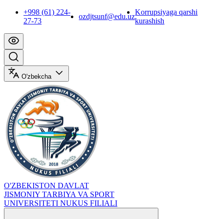
+998 (61) 224-
Korrupsiyaga qarshi
ozdjtsunf@edu.uz
27-73
kurashish
O'zbekcha
O'ZBEKISTON DAVLAT
JISMONIY TARBIYA VA SPORT
UNIVERSITETI NUKUS FILIALI