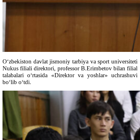
O‘zbekiston davlat jismoniy tarbiya va sport universiteti
Nukus filiali direktori, professor B.Erimbetov bilan filial
talabalari o‘rtasida «Direktor va yoshlar» uchrashuvi
bo‘lib o‘tdi.