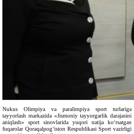
Nukus Olimpiya va paralimpiya sport turlariga
tayyorlash markazida «Jismoniy tayyorgarlik darajasini
aniqlash» sport sinovlarida yuqori natija ko‘rsatgan
fuqarolar Qoraqalpog‘iston Respublikasi Sport vazirligi