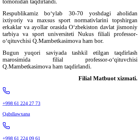
tomonidan taqdirlandi.
Respublikamiz bo‘ylab 30-70 yoshdagi aholidan
ixtiyoriy va maxsus sport normativlarini topshirgan
erkaklar va ayollar orasida O‘zbekiston davlat jismoniy
tarbiya va sport universiteti Nukus filiali professor-
o‘qituvchisi Q.Mambetkasimova ham bor.
Bugun yuqori saviyada tashkil etilgan taqdirlash
marosimida filial professor-o‘qituvchisi
Q.Mambetkasimova ham taqdirlandi.
Filial Matbuot xizmati.
+998 61 224 27 73
Qabıllawxana
+998 61 224 09 61