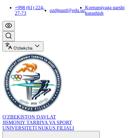
+998 (61) 224-
Korrupsiyaga qarshi
ozdjtsunf@edu.uz
27-73
kurashish
O'zbekcha
O'ZBEKISTON DAVLAT
JISMONIY TARBIYA VA SPORT
UNIVERSITETI NUKUS FILIALI