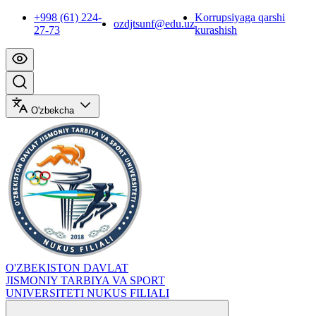
+998 (61) 224-
Korrupsiyaga qarshi
ozdjtsunf@edu.uz
27-73
kurashish
O'zbekcha
O'ZBEKISTON DAVLAT
JISMONIY TARBIYA VA SPORT
UNIVERSITETI NUKUS FILIALI