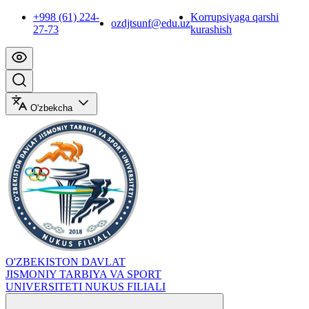
+998 (61) 224-
Korrupsiyaga qarshi
ozdjtsunf@edu.uz
27-73
kurashish
O'zbekcha
O'ZBEKISTON DAVLAT
JISMONIY TARBIYA VA SPORT
UNIVERSITETI NUKUS FILIALI