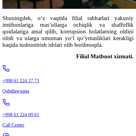
Shuningdek, o‘z vaqtida filial rahbarlari yakuniy
imtihonlariga mas’ullarga ochiqlik va shaffoflik
qoidalariga amal qilib, korrupsion holatlarning oldini
olish va ularga umuman yo‘l qo‘ymasliklari kerakligi
haqida tushuntirish ishlari olib borilmoqda.
Filial Matbuot xizmati.
+998 61 224 27 73
Qabıllawxana
+998 61 224 09 61
Call Center