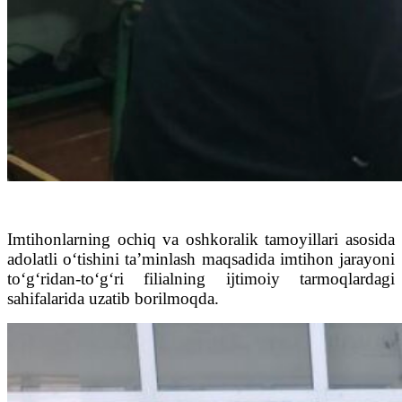
Imtihonlarning ochiq va oshkoralik tamoyillari asosida
adolatli o‘tishini ta’minlash maqsadida imtihon jarayoni
to‘g‘ridan-to‘g‘ri filialning ijtimoiy tarmoqlardagi
sahifalarida uzatib borilmoqda.