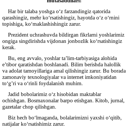
mutasaddilari!
Har bir talaba yoshga o‘z farzandingiz qatorida
qarashingiz, mehr ko‘rsatishingiz, hayotda o‘z o‘rnini
topishiga, ko‘maklashishingiz zarur.
Prezident uchrashuvda bildirgan fikrlarni yoshlarimiz
ongiga singdirishda vijdonan jonbozlik ko‘rsatishingiz
kerak.
Bu, eng avvalo, yoshlar ta’lim-tarbiyasiga alohida
e’tibor qaratishdan boshlanadi. Bilim berishda halollik
va adolat tamoyillariga amal qilishingiz zarur. Bu borada
zamonaviy texnologiyalar va internet imkoniyatidan
to‘g’ri va o‘rinli foydalanish muhim.
Jadid bobolarimiz o‘z hisobidan maktablar
ochishgan. Bosmaxonalar barpo etishgan. Kitob, jurnal,
gazetalar chop qilishgan.
Biz hech bo‘lmaganda, bolalarimizni yaxshi o‘qitib,
natijalar ko‘rsatishimiz zarur.