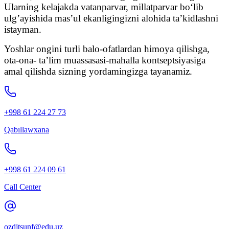
Ularning kelajakda vatanparvar, millatparvar bo‘lib
ulg’ayishida mas’ul ekanligingizni alohida ta’kidlashni
istayman.
Yoshlar ongini turli balo-ofatlardan himoya qilishga,
ota-ona- ta’lim muassasasi-mahalla kontseptsiyasiga
amal qilishda sizning yordamingizga tayanamiz.
+998 61 224 27 73
Qabıllawxana
+998 61 224 09 61
Call Center
ozdjtsunf@edu.uz