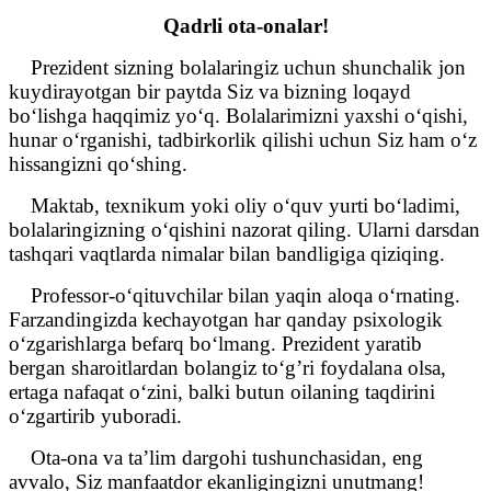
Qadrli ota-onalar!
Prezident sizning bolalaringiz uchun shunchalik jon
kuydirayotgan bir paytda Siz va bizning loqayd
bo‘lishga haqqimiz yo‘q. Bolalarimizni yaxshi o‘qishi,
hunar o‘rganishi, tadbirkorlik qilishi uchun Siz ham o‘z
hissangizni qo‘shing.
Maktab, texnikum yoki oliy o‘quv yurti bo‘ladimi,
bolalaringizning o‘qishini nazorat qiling. Ularni darsdan
tashqari vaqtlarda nimalar bilan bandligiga qiziqing.
Professor-o‘qituvchilar bilan yaqin aloqa o‘rnating.
Farzandingizda kechayotgan har qanday psixologik
o‘zgarishlarga befarq bo‘lmang. Prezident yaratib
bergan sharoitlardan bolangiz to‘g’ri foydalana olsa,
ertaga nafaqat o‘zini, balki butun oilaning taqdirini
o‘zgartirib yuboradi.
Ota-ona va ta’lim dargohi tushunchasidan, eng
avvalo, Siz manfaatdor ekanligingizni unutmang!