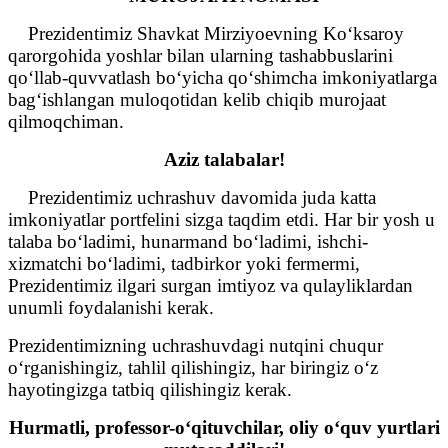
Prezidentimiz Shavkat Mirziyoevning Ko‘ksaroy
qarorgohida yoshlar bilan ularning tashabbuslarini
qo‘llab-quvvatlash bo‘yicha qo‘shimcha imkoniyatlarga
bag‘ishlangan muloqotidan kelib chiqib murojaat
qilmoqchiman.
Aziz talabalar!
Prezidentimiz uchrashuv davomida juda katta
imkoniyatlar portfelini sizga taqdim etdi. Har bir yosh u
talaba bo‘ladimi, hunarmand bo‘ladimi, ishchi-
xizmatchi bo‘ladimi, tadbirkor yoki fermermi,
Prezidentimiz ilgari surgan imtiyoz va qulayliklardan
unumli foydalanishi kerak.
Prezidentimizning uchrashuvdagi nutqini chuqur
o‘rganishingiz, tahlil qilishingiz, har biringiz o‘z
hayotingizga tatbiq qilishingiz kerak.
Hurmatli, professor-o‘qituvchilar,
oliy o‘quv yurtlari