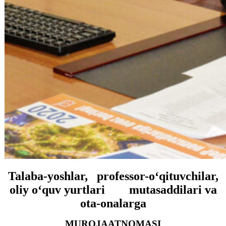
Talaba-yoshlar, professor-o‘qituvchilar,
oliy o‘quv yurtlari mutasaddilari va
ota-onalarga
MUROJAATNOMASI