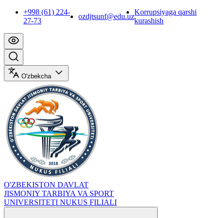
+998 (61) 224-
Korrupsiyaga qarshi
ozdjtsunf@edu.uz
27-73
kurashish
O'zbekcha
O'ZBEKISTON DAVLAT
JISMONIY TARBIYA VA SPORT
UNIVERSITETI NUKUS FILIALI