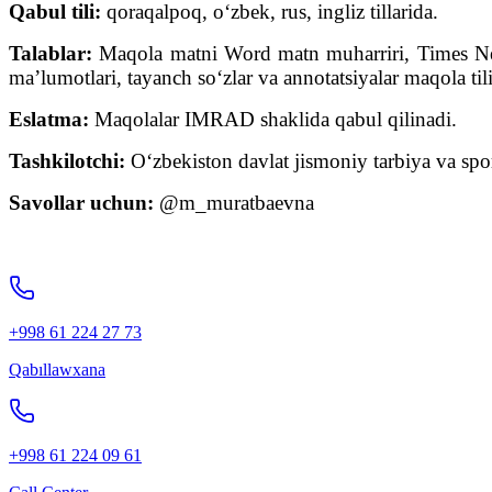
Qabul tili:
qoraqalpoq, o‘zbek, rus, ingliz tillarida.
Talablar:
Maqola matni Word matn muharriri, Times New 
ma’lumotlari, tayanch so‘zlar va annotatsiyalar maqola tili, 
Eslatma:
Maqolalar IMRAD shaklida qabul qilinadi.
Tashkilotchi:
O‘zbekiston davlat jismoniy tarbiya va sport
Savollar uchun:
@m_muratbaevna
+998 61 224 27 73
Qabıllawxana
+998 61 224 09 61