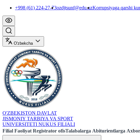
+998 (61) 224-27-73
ozdjtsunf@edu.uz
Korrupsiyaga qarshi ku
O'zbekcha
O'ZBEKISTON DAVLAT
JISMONIY TARBIYA VA SPORT
UNIVERSITETI NUKUS FILIALI
Filial
Faoliyat
Registrator ofis
Talabalarga
Abiturientlarga
Axbor