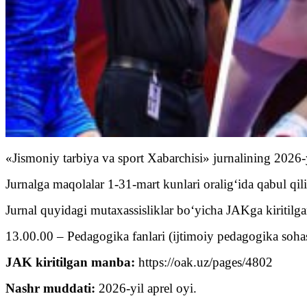
«Jismoniy tarbiya va sport Xabarchisi» jurnalining 2026-
Jurnalga maqolalar 1-31-mart kunlari oralig‘ida qabul qil
Jurnal quyidagi mutaxassisliklar bo‘yicha JAKga kiritilga
13.00.00 – Pedagogika fanlari (ijtimoiy pedagogika sohas
JAK kiritilgan manba:
https://oak.uz/pages/4802
Nashr muddati:
2026-yil aprel oyi.