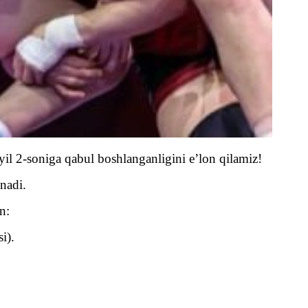
yil 2-soniga qabul boshlanganligini e’lon qilamiz!
inadi.
n:
i).