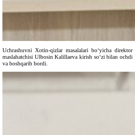
Uchrashuvni Xotin-qizlar masalalari bo‘yicha direktor
maslahatchisi Ulbosin Kalillaeva kirish so‘zi bilan ochdi
va boshqarib bordi.