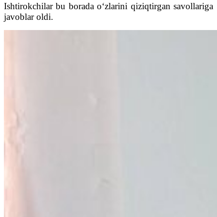
Ishtirokchilar bu borada o‘zlarini qiziqtirgan savollariga
javoblar oldi.