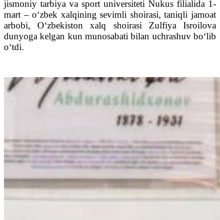
jismoniy tarbiya va sport universiteti Nukus filialida 1-
mart – o‘zbek xalqining sevimli shoirasi, taniqli jamoat
arbobi, O‘zbekiston xalq shoirasi Zulfiya Isroilova
dunyoga kelgan kun munosabati bilan uchrashuv bo‘lib
o‘tdi.