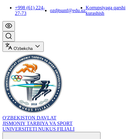
+998 (61) 224-
Korrupsiyaga qarshi
ozdjtsunf@edu.uz
27-73
kurashish
O'zbekcha
O'ZBEKISTON DAVLAT
JISMONIY TARBIYA VA SPORT
UNIVERSITETI NUKUS FILIALI