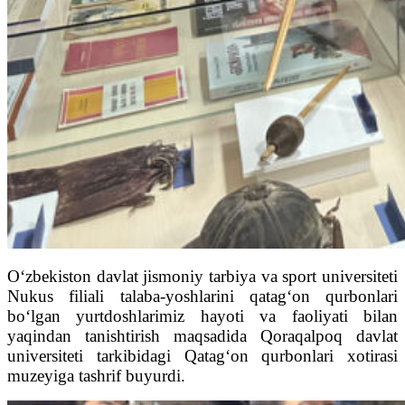
O‘zbekiston davlat jismoniy tarbiya va sport universiteti
Nukus filiali talaba-yoshlarini qatag‘on qurbonlari
bo‘lgan yurtdoshlarimiz hayoti va faoliyati bilan
yaqindan tanishtirish maqsadida Qoraqalpoq davlat
universiteti tarkibidagi Qatag‘on qurbonlari xotirasi
muzeyiga tashrif buyurdi.