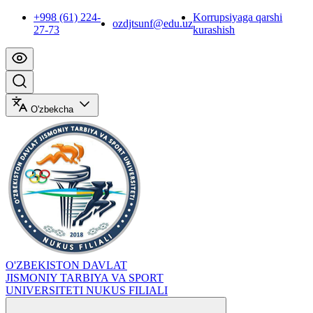
+998 (61) 224-
Korrupsiyaga qarshi
ozdjtsunf@edu.uz
27-73
kurashish
O'zbekcha
O'ZBEKISTON DAVLAT
JISMONIY TARBIYA VA SPORT
UNIVERSITETI NUKUS FILIALI