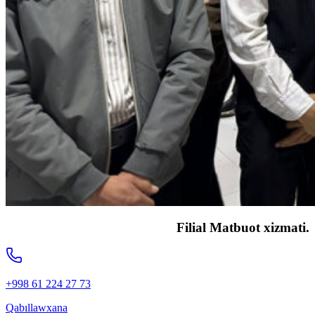
Filial Matbuot xizmati.
+998 61 224 27 73
Qabıllawxana