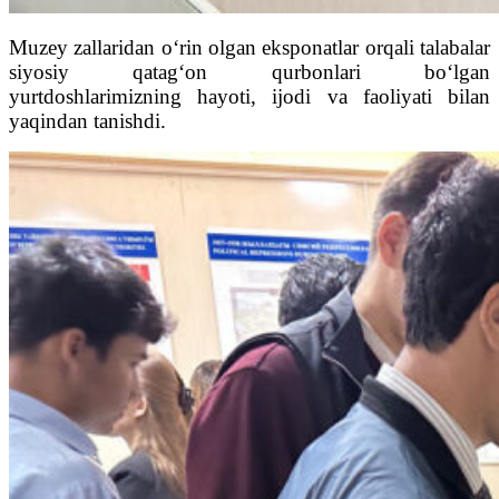
Muzey zallaridan o‘rin olgan eksponatlar orqali talabalar
siyosiy qatag‘on qurbonlari bo‘lgan
yurtdoshlarimizning hayoti, ijodi va faoliyati bilan
yaqindan tanishdi.