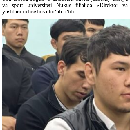
va sport universiteti Nukus filialida «Direktor va
yoshlar» uchrashuvi bo‘lib o‘tdi.