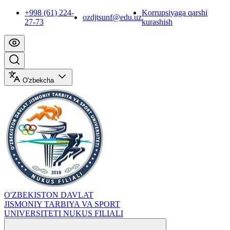
+998 (61) 224-
Korrupsiyaga qarshi
ozdjtsunf@edu.uz
27-73
kurashish
O'zbekcha
O'ZBEKISTON DAVLAT
JISMONIY TARBIYA VA SPORT
UNIVERSITETI NUKUS FILIALI