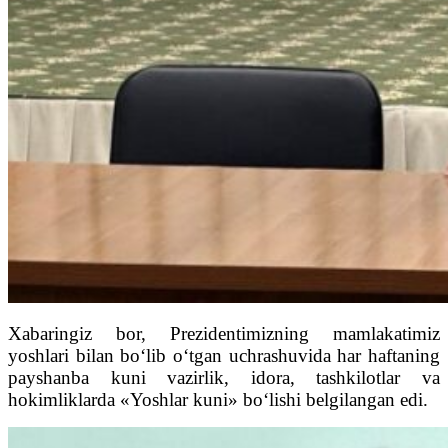
Xabaringiz bor, Prezidentimizning mamlakatimiz
yoshlari bilan bo‘lib o‘tgan uchrashuvida har haftaning
payshanba kuni vazirlik, idora, tashkilotlar va
hokimliklarda «Yoshlar kuni» bo‘lishi belgilangan edi.