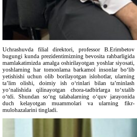
Uchrashuvda filial direktori, professor B.Erimbetov
bugungi kunda prezidentimizning bevosita rahbarligida
mamlakatimizda amalga oshirilayotgan yoshlar siyosati,
yoshlarning har tomonlama barkamol insonlar bo‘lib
yetishishi uchun olib borilayotgan islohotlar, ularning
ta’lim olishi, doimiy ish o‘rinlari bilan ta’minlash
yo‘nalishida qilinayotgan chora-tadbirlarga to‘xtalib
o‘tdi. Shundan so‘ng talabalarning o‘quv jarayonida
duch kelayotgan muammolari va ularning fikr-
mulohazalarini tingladi.