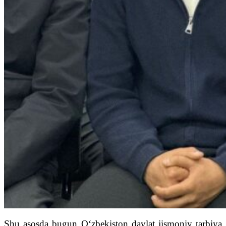
Shu asosda bugun O‘zbekiston davlat jismoniy tarbiya