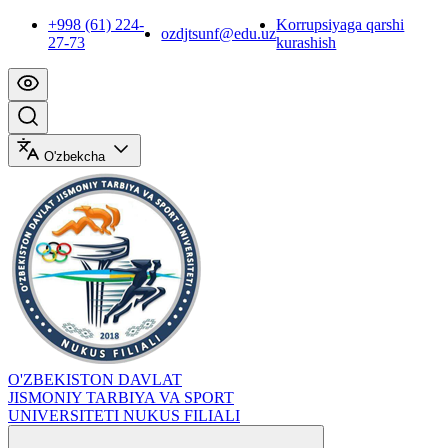
+998 (61) 224-
Korrupsiyaga qarshi
ozdjtsunf@edu.uz
27-73
kurashish
O'zbekcha
O'ZBEKISTON DAVLAT
JISMONIY TARBIYA VA SPORT
UNIVERSITETI NUKUS FILIALI