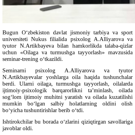
Bugun O‘zbekiston davlat jismoniy tarbiya va sport
universiteti Nukus filialida psixolog A.Alliyarova va
tyutor N.Artikbayeva bilan hamkorlikda talaba-qizlar
uchun «Oilaga va turmushga tayyorlash» mavzusida
seminar-trening o‘tkazildi.
Seminarni psixolog A.Alliyarova va tyutor
N.Artikbayevalar yoshlarga oila haqida tushunchalar
berdi. Ularni oilaga, turmushga tayyorlash, oilalarda
ijtimoiy-psixologik barqarorlikni ta’minlash, oilada
sog‘lom ijtimoiy muhitni yaratish va oilada kuzatilishi
mumkin bo‘lgan salbiy holatlarning oldini olish
bo‘yicha tushuntirishlar berib o‘tdi.
Ishtirokchilar bu borada o‘zlarini qiziqtirgan savollariga
javoblar oldi.