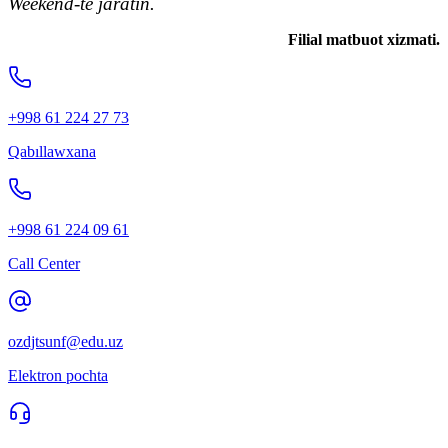
Weekend-te jaratıń.
Filial matbuot xizmati.
+998 61 224 27 73
Qabıllawxana
+998 61 224 09 61
Call Center
ozdjtsunf@edu.uz
Elektron pochta