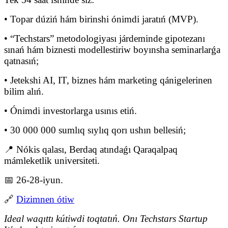
• Topar dúziń hám birinshi ónimdi jaratıń (MVP).
• “Techstars” metodologiyası járdeminde gipotezanı
sınań hám biznesti modellestiriw boyınsha seminarlarǵa
qatnasıń;
• Jetekshi AI, IT, biznes hám marketing qánigelerinen
bilim alıń.
• Ónimdi investorlarga usınıs etiń.
• 30 000 000 sumlıq sıylıq qorı ushın bellesiń;
📍️ Nókis qalası, Berdaq atındaǵı Qaraqalpaq
mámleketlik universiteti.
📅 26-28-iyun.
🔗
Dizimnen ótiw
Ideal waqıttı kútiwdi toqtatıń. Onı Techstars Startup