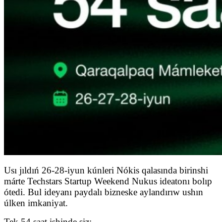
Usı jıldıń 26-28-iyun kúnleri Nókis qalasında birinshi
márte Techstars Startup Weekend Nukus ideatonı bolıp
ótedi. Bul ideyanı paydalı bizneske aylandırıw ushın
úlken imkaniyat.
Tek 54 saat ishinde siz: