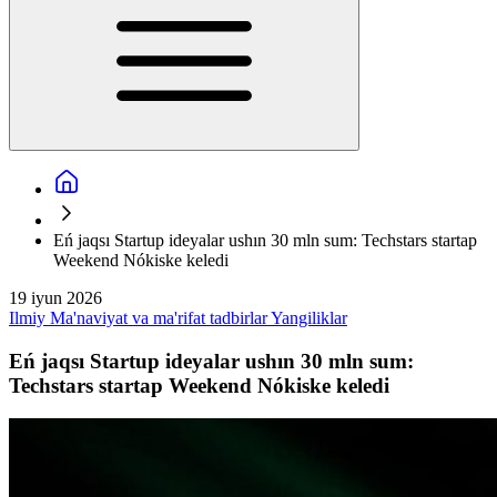
Eń jaqsı Startup ideyalar ushın 30 mln sum: Techstars startap
Weekend Nókiske keledi
19 iyun 2026
Ilmiy
Ma'naviyat va ma'rifat tadbirlar
Yangiliklar
Eń jaqsı Startup ideyalar ushın 30 mln sum:
Techstars startap Weekend Nókiske keledi