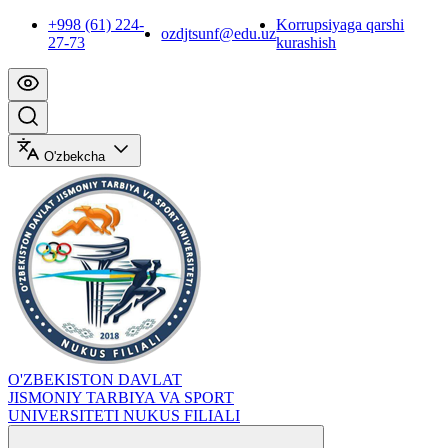
+998 (61) 224-
Korrupsiyaga qarshi
ozdjtsunf@edu.uz
27-73
kurashish
O'zbekcha
O'ZBEKISTON DAVLAT
JISMONIY TARBIYA VA SPORT
UNIVERSITETI NUKUS FILIALI