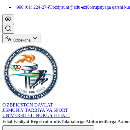
+998 (61) 224-27-73
ozdjtsunf@edu.uz
Korrupsiyaga qarshi ku
O'zbekcha
O'ZBEKISTON DAVLAT
JISMONIY TARBIYA VA SPORT
UNIVERSITETI NUKUS FILIALI
Filial
Faoliyat
Registrator ofis
Talabalarga
Abiturientlarga
Axbor