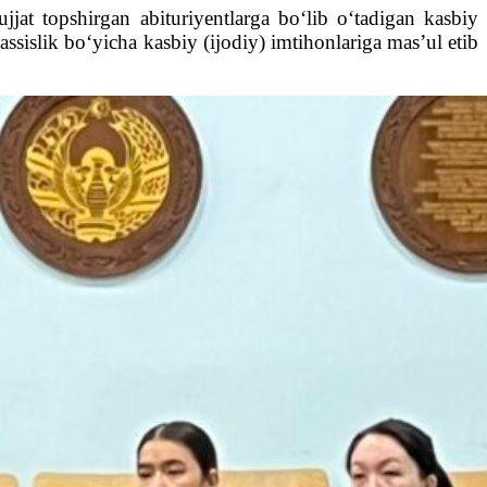
jat topshirgan abituriyentlarga bo‘lib o‘tadigan kasbiy
assislik bo‘yicha kasbiy (ijodiy) imtihonlariga mas’ul etib