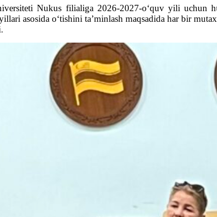
versiteti Nukus filialiga 2026-2027-o‘quv yili uchun huj
yillari asosida o‘tishini ta’minlash maqsadida har bir mutax
.