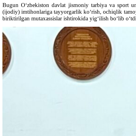
Bugun O‘zbekiston davlat jismoniy tarbiya va sport uni
(ijodiy) imtihonlariga tayyorgarlik ko‘rish, ochiqlik tamo
biriktirilgan mutaxassislar ishtirokida yig‘ilish bo‘lib o‘tdi