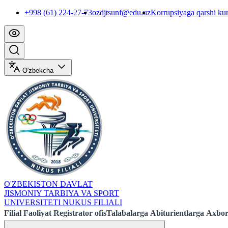
+998 (61) 224-27-73
ozdjtsunf@edu.uz
Korrupsiyaga qarshi ku
O'zbekcha
O'ZBEKISTON DAVLAT
JISMONIY TARBIYA VA SPORT
UNIVERSITETI NUKUS FILIALI
Filial
Faoliyat
Registrator ofis
Talabalarga
Abiturientlarga
Axbor