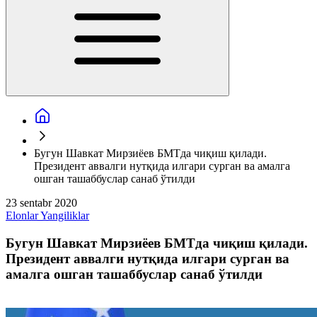
Бугун Шавкат Мирзиёев БМТда чиқиш қилади.
Президент аввалги нутқида илгари сурган ва амалга
ошган ташаббуслар санаб ўтилди
23 sentabr 2020
Elonlar
Yangiliklar
Бугун Шавкат Мирзиёев БМТда чиқиш қилади.
Президент аввалги нутқида илгари сурган ва
амалга ошган ташаббуслар санаб ўтилди