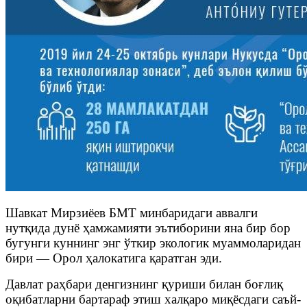
Шавкат Мирзиёев БМТ минбаридаги аввалги
нутқида дунё ҳамжамияти эътиборини яна бир бор
бугунги куннинг энг ўткир экологик муаммоларидан
бири — Орол ҳалокатига қаратган эди.
Давлат раҳбари денгизнинг қуриши билан боғлиқ
оқибатларни бартараф этиш халқаро миқёсдаги саъй-