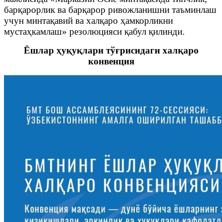
барқарорлик ва барқарор ривожланишни таъминлаш
учун минтақавий ва халқаро ҳамкорликни
мустаҳкамлаш» резолюцияси қабул қилинди.
Ёшлар ҳуқуқлари тўғрисидаги халқаро
конвенция