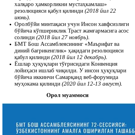
халқаро ҳамкорликни мустаҳкамлаш»
резолюцияси қабул қилинди
(2018 йил 22
июнь)
.
Оролбўйи минтақаси учун Инсон хавфсизлиги
бўйича кўпшериклик Траст жамғармасига асос
солинди
(2018 йил 27 ноябрь)
.
БМТ Бош Ассамблеясининг «Маърифат ва
диний бағрикенглик» ҳақидаги резолюцияси
қабул қилинди
(2018 йил 12 декабрь)
.
Ёшлар ҳуқуқлари тўғрисидаги Конвенция
лойиҳаси ишлаб чиқилди. У инсон ҳуқуқлари
бўйича иккинчи Самарқанд веб-форумида
муҳокама қилинди
(2020 йил 12-13 август)
.
Орол муаммоси