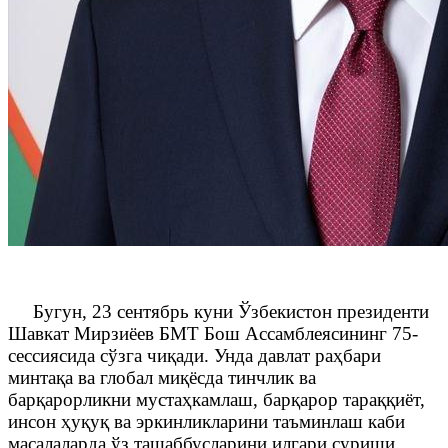
Бугун, 23 сентябрь куни Ўзбекистон президенти
Шавкат Мирзиёев БМТ Бош Ассамблеясининг 75-
сессиясида сўзга чиқади. Унда давлат раҳбари
минтақа ва глобал миқёсда тинчлик ва
барқарорликни мустаҳкамлаш, барқарор тараққиёт,
инсон ҳуқуқ ва эркинликларини таъминлаш каби
масалаларда ўз ташаббусларини илгари суриши