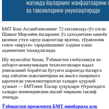
БМТ Бош Ассамблеясининг 72-сессиясида сўз олган
Шавкат Мирзиёев ёшларнинг ўз салоҳиятини намоён
қилиши учун зарур шароитлар яратиш, зўравонлик
ғояси «вируси» тарқалишининг олдини олиш
аҳамиятини таъкидлаганди.
Шу муносабат билан, Ўзбекистон глобаллашув ва
ахборот-коммуникация технологиялари жадал
ривожланиб бораётган бугунги шароитда ёшларга
оид сиёсатни шакллантириш ва амалга оширишга
қаратилган умумлаштирилган халқаро ҳуқуқий
ҳужжат — БМТнинг Ёшлар ҳуқуқлари тўғрисидаги
халқаро конвенциясини ишлаб чиқишни таклиф
этмоқда.
Ўзбекистон президенти БМТ минбарида илк