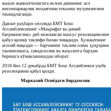
жаҳон жамоатчилигига ислом динининг асл
инсонпарварлик моҳиятини етказиш муҳимлигини
таъкидлаганди.
Давлат раҳбари сессияда БМТ Бош
Ассамблеясининг «Маърифат ва диний
бағрикенглик» деб номланган махсус резолюциясини
қабул қилиш таклифи билан чиққанди. Ҳужжатнинг
асосий мақсади — барчанинг таълим олиш ҳуқуқини
таъминлашга, саводсизлик ва жаҳолатга барҳам
беришга кўмаклашишдан иборат.
2018 йил 12 декабрда БМТ Бош Ассамблеяси ушбу
резолюцияни қабул қилди.
Марказий Осиёдаги бирдамлик