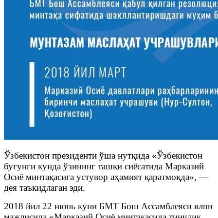
Ўзбекистон президенти ўша нутқида «Ўзбекистон
бугунги кунда ўзининг ташқи сиёсатида Марказий
Осиё минтақасига устувор аҳамият қаратмоқда», —
дея таъкидлаган эди.
2018 йил 22 июнь куни БМТ Бош Ассамблеяси ялпи
мажлисида «Марказий Осиё минтақасида тинчлик,