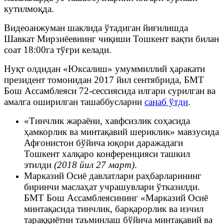
кутилмоқда.
Видеоанжуман шаклида ўтадиган йиғилишда
Шавкат Мирзиёевнинг чиқиши Тошкент вақти билан
соат 18:00га тўғри келади.
Нуқт олдидан «Юксалиш» умуммиллий ҳаракати
президент томонидан 2017 йил сентябрида, БМТ
Бош Ассамблеяси 72-сессиясида илгари сурилган ва
амалга оширилган ташаббусларни
санаб ўтди
.
«Тинчлик жараёни, хавфсизлик соҳасида
ҳамкорлик ва минтақавий шериклик» мавзусида
Афғонистон бўйича юқори даражадаги
Тошкент халқаро конференцияси ташкил
этилди
(2018 йил 27 март)
.
Марказий Осиё давлатлари раҳбарларининг
биринчи маслаҳат учрашувлари ўтказилди.
БМТ Бош Ассамблеясининг «Марказий Осиё
минтақасида тинчлик, барқарорлик ва изчил
тараққиётни таъминлаш бўйича минтақавий ва