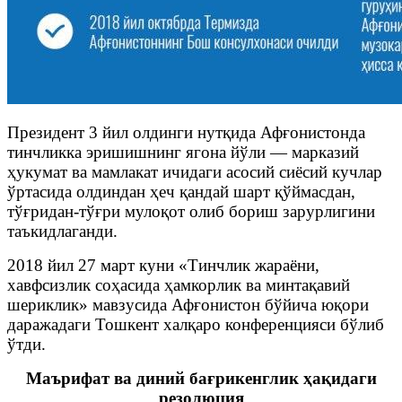
Президент 3 йил олдинги нутқида Афғонистонда
тинчликка эришишнинг ягона йўли — марказий
ҳукумат ва мамлакат ичидаги асосий сиёсий кучлар
ўртасида олдиндан ҳеч қандай шарт қўймасдан,
тўғридан-тўғри мулоқот олиб бориш зарурлигини
таъкидлаганди.
2018 йил 27 март куни «Тинчлик жараёни,
хавфсизлик соҳасида ҳамкорлик ва минтақавий
шериклик» мавзусида Афғонистон бўйича юқори
даражадаги Тошкент халқаро конференцияси бўлиб
ўтди.
Маърифат ва диний бағрикенглик ҳақидаги
резолюция