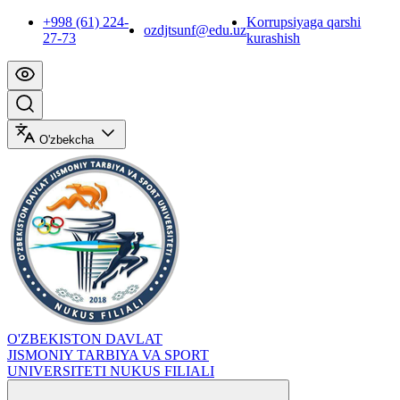
+998 (61) 224-
Korrupsiyaga qarshi
ozdjtsunf@edu.uz
27-73
kurashish
O'zbekcha
O'ZBEKISTON DAVLAT
JISMONIY TARBIYA VA SPORT
UNIVERSITETI NUKUS FILIALI