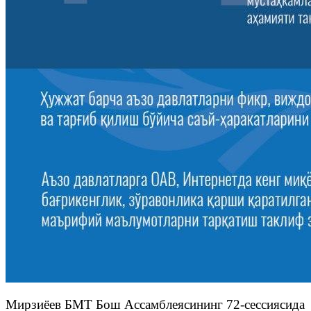
Мирзиёев БМТ Бош Ассамблеясининг 72-сессиясида