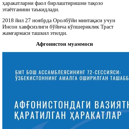
ҳаракатларни фаол бирлаштиришни тақозо
этаётганини таъкидлади.
2018 йил 27 ноябрда Оролбўйи минтақаси учун
Инсон хавфсизлиги бўйича кўпшериклик Траст
жамғармаси ташкил этилди.
Афғонистон муаммоси