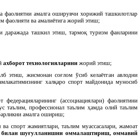
да фаолиятни амалга оширувчи хорижий ташкилотлар
зм фаолияти ва амалиётига жорий этиш;
и даражада ташкил этиш, тармоқ туризм фанларини
й
ахборот технологияларини
жорий этиш;
лб этиш, жисмонан соғлом ўсиб келаётган авлодни
амлакатимизнинг халқаро спорт майдонида муносиб
рт федерацияларининг (ассоциациялари) фаолиятини
ус таълим, профессионал таълим ҳамда олий таълим
барликни амалга ошириш;
 ва спорт жамиятлари, таълим муассасалари, жамоат
т билан шуғулланишни оммалаштириш, оммавий