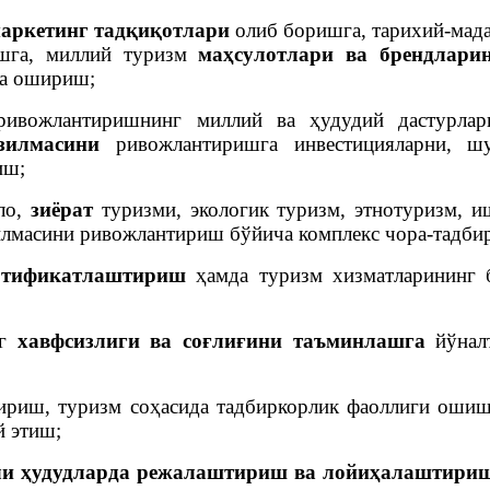
аркетинг тадқиқотлари
олиб боришга, тарихий-мада
ишга, миллий туризм
маҳсулотлари ва брендлари
га ошириш;
ивожлантиришнинг миллий ва ҳудудий дастурла
зилмасини
ривожлантиришга инвестицияларни, шу
иш;
ало,
зиёрат
туризми, экологик туризм, этнотуризм, и
илмасини ривожлантириш бўйича комплекс чора-тадби
ртификатлаштириш
ҳамда туризм хизматларининг б
нг
хавфсизлиги ва соғлиғини таъминлашга
йўналт
риш, туризм соҳасида тадбиркорлик фаоллиги ошиш
й этиш;
ли ҳудудларда режалаштириш ва лойиҳалаштири