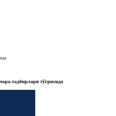
сида
чора-тадбирлари тўғрисида