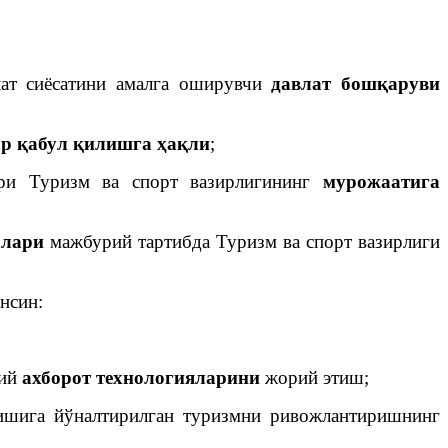
лат сиёсатини амалга оширувчи
давлат бошқаруви
р қабул қилишга ҳақли
;
лари Туризм ва спорт вазирлигининг
мурожаатига
алари
мажбурий тартибда Туризм ва спорт вазирлиги
нсин:
вий
ахборот технологияларини
жорий этиш;
шига йўналтирилган туризмни ривожлантиришнинг