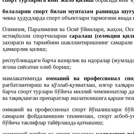
болаларни спорт билан мунтазам равишда шуғ
чекка ҳудудларда спорт объектлари тармоғини янада
Олимпия, Паралимпия ва Осиё ўйинлари, жаҳон, Ос
истиқболли спортчиларни
саралаш (селекция қил
захираси ва таркибини шакллантиришнинг самарали
ҳамкорлик қилиш;
республикадаги барча вазирлик ва идоралар (жумлад
ягона сиёсатни олиб бориш;
мамлакатимизда
оммавий ва профессионал спо
рағбатлантириш ва қўллаб-қувватлаш, илғор халқар
барча спорт турлари бўйича миллий чемпионатлар да
ва тақиқланган препаратлар ишлатилишига қарши ти
оммавий ва профессионал спорт йўналишлари бў
самарали фойдаланишни таъминлаш, спорт асбоб-у
бўйича таклифлар тайёрлашда қатнашиш;
жисмоний тарбия ва спорт соҳасида
кадрларни та