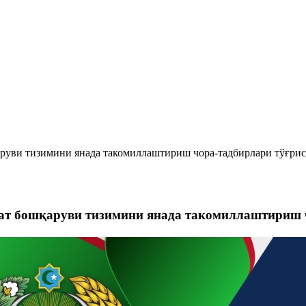
қаруви тизимини янада такомиллаштириш чора-тадбирлари тўғри
влат бошқаруви тизимини янада такомиллаштириш 