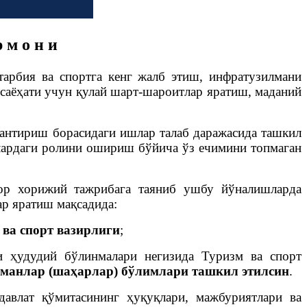
 м о н и
тарбия ва спортга кенг жалб этиш, инфратузилмани
саёҳати учун қулай шарт-шароитлар яратиш, маданий
лантириш борасидаги ишлар талаб даражасида ташкил
лардаги ролини ошириш бўйича ўз ечимини топмаган
ғор хорижий тажрибага таяниб ушбу йўналишларда
р яратиш мақсадида:
ва спорт вазирлиги
;
и ҳудудий бўлинмалари негизида Туризм ва спорт
уманлар (шаҳарлар) бўлимлари ташкил этилсин
.
авлат қўмитасининг ҳуқуқлари, мажбуриятлари ва