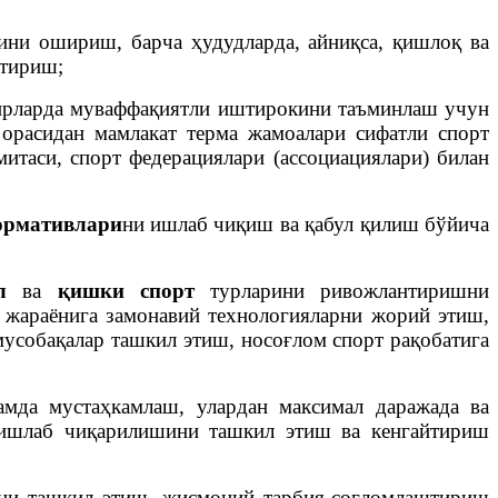
тини ошириш, барча ҳудудларда, айниқса, қишлоқ ва
нтириш;
нирларда муваффақиятли иштирокини таъминлаш учун
 орасидан мамлакат терма жамоалари сифатли спорт
таси, спорт федерациялари (ассоциациялари) билан
ормативлари
ни ишлаб чиқиш ва қабул қилиш бўйича
ал
ва
қишки спорт
турларини ривожлантиришни
и жараёнига замонавий технологияларни жорий этиш,
мусобақалар ташкил этиш, носоғлом спорт рақобатига
мда мустаҳкамлаш, улардан максимал даражада ва
а ишлаб чиқарилишини ташкил этиш ва кенгайтириш
ни ташкил этиш, жисмоний тарбия-соғломлаштириш