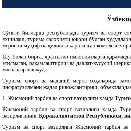
Ўзбекис
Сўнгги йилларда республикада туризм ва спорт со
яхшилаш, туризм салоҳияти юқори бўлган ҳудудларн
меросни муҳофаза қилишга қаратилган комплекс чор
Шу билан бирга, яратилган имкониятларга қарамасд
этилмаган, рақамлаштириш ва давлат-хусусий шери
масалалар мавжуд.
Туризм, спорт ва маданий мерос соҳаларида зам
инфратузилмани жадал ривожлантириш, объектлардан
1. Жисмоний тарбия ва спорт вазирлиги ҳамда Туриз
Жисмоний тарбия ва спорт вазирлиги ҳамда Тури
вазирлигининг
Қорақалпоғистон Республикаси, в
Туризм ва спорт вазирлиги Жисмоний тарбия ва 