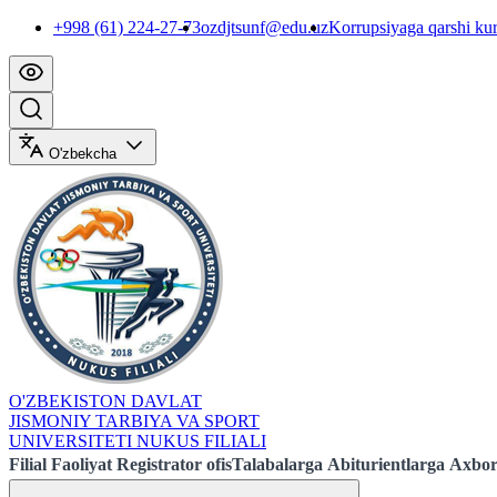
+998 (61) 224-27-73
ozdjtsunf@edu.uz
Korrupsiyaga qarshi ku
O'zbekcha
O'ZBEKISTON DAVLAT
JISMONIY TARBIYA VA SPORT
UNIVERSITETI NUKUS FILIALI
Filial
Faoliyat
Registrator ofis
Talabalarga
Abiturientlarga
Axbor