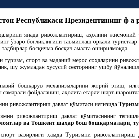
тон Республикаси Президентининг ф а р
ҳаларини янада ривожлантириш, аҳолини жисмоний 
инг ўзаро боғлиқлигини таъминлаш орқали туристлар 
а-тадбирлар босқичма-босқич амалга оширилмоқда.
ан туризм, спорт ва маданий мерос соҳаларини ривож
клик, шу жумладан хусусий секторнинг ушбу йўналиш
онавий бошқарув механизмларини жорий этиш, ил
 самарали фойдаланиш, аҳолига етарли шарт-шароитла
мни ривожлантириш давлат қўмитаси негизида
Туризм 
змни ривожлантириш давлат қўмитасининг тегишл
илоятлар ва Тошкент шаҳар бош бошқармалари, т
спорт вазирлиги ҳамда Туризмни ривожлантириш д