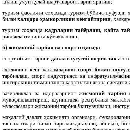
қилиш учун қулай шарт-шароитларни яратиш;
туризм фаолияти соҳасида туризм бўйича нуфузли 
билан
халқаро ҳамкорликни кенгайтириш
, халқа
туризм соҳасида
кадрларни тайёрлаш,
қайта та
ривожлантиришга кўмаклашиш;
б) жисмоний тарбия ва спорт соҳасида
:
спорт объектларини
давлат-хусусий шериклик
асоси
аҳолининг кенг қатламларини
спорт билан шуғу
тарбиялаш, спорт индустрияси ва инфратузилмаси
иштирокини таъминлашга қаратилган ягона сиёсатни
вазирликлар ва идораларнинг
жисмоний тарбия 
мувофиқлаштириш, шунингдек, республика мактабга
муассасалари жисмоний тарбия ўқитувчилари, инстру
маҳаллий давлат ҳокимияти органлари, фуқароларни
ташкилотлари билан биргаликда аҳоли, айниқса, бо
спорт
турларига кенг жалб қилиш
борасида кенг 