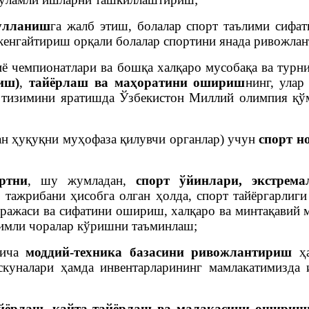
улланиш
га жалб этиш, болалар спорт таълими сифа
 кенгайтириш орқали болалар спортини янада ривожла
иё чемпионатлари ва бошқа халқаро мусобақа ва тур
иш)
,
тайёрлаш ва маҳоратини ошириш
нинг, улар
 тизимини яратишда Ўзбекистон Миллий олимпия қўми
ан ҳуқуқни муҳофаза қилувчи органлар) учун
спорт н
ртни
, шу жумладан,
спорт ўйинлари, экстрем
о тажрибани ҳисобга олган ҳолда, спорт тайёргарлиг
ражаси ва сифатини ошириш, халқаро ва минтақавий 
зимли чоралар кўришни таъминлаш;
йича
моддий-техника базасини ривожлантириш
ҳа
скуналари ҳамда инвентарларининг мамлакатимизд
йёрлаш, қайта тайёрлаш ва малакасини ошириш