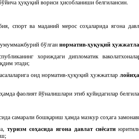
бўйича ҳуқуқий вориси ҳисобланиши белгилансин.
бия, спорт ва маданий мерос соҳаларида ягона дав
да умуммажбурий бўлган
норматив-ҳуқуқий ҳужжатла
еспубликанинг хориждаги дипломатик ваколатхона
қдим этади;
масалаларига оид норматив-ҳуқуқий ҳужжатлар
лойиҳ
 ҳамда фаолият йўналишлари этиб қуйидагилар белгила
сида самарали бошқариш ҳамда мазкур соҳага замона
га,
туризм соҳасида ягона давлат сиёсати
юритили
иш;