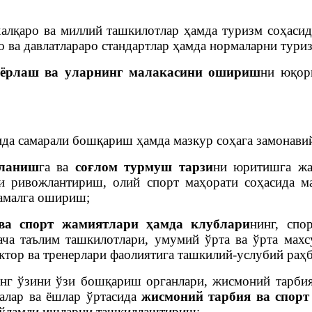
халқаро ва миллий ташкилотлар ҳамда туризм соҳаси
ро ва давлатлараро стандартлар ҳамда нормаларни тури
йёрлаш ва уларнинг малакасини ошириш
ни юқор
да самарали бошқариш ҳамда мазкур соҳага замонави
лланиш
га ва
соғлом турмуш тарзи
ни юритишга жа
ни ривожлантириш, олий спорт маҳорати соҳасида м
 амалга ошириш;
ва спорт жамиятлари ҳамда клублари
нинг, спо
ча таълим ташкилотлари, умумий ўрта ва ўрта махс
ктор ва тренерлари фаолиятига ташкилий-услубий раҳ
нг ўзини ўзи бошқариш органлари, жисмоний тарбия
лалар ва ёшлар ўртасида
жисмоний тарбия ва спор
кўламли ишларни ташкиллаштириш;