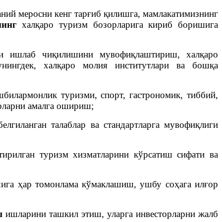
ний меросни кенг тарғиб қилишга, мамлакатимизнинг
нинг
халқаро туризм бозорларига кириб боришига
ри ишлаб чиқилишини мувофиқлаштириш, халқаро
нингдек, халқаро молия институтлари ва бошқа
шбилармонлик туризми, спорт, гастрономик, тиббий,
рларни амалга ошириш;
елгиланган талаблар ва стандартларга мувофиқлиги
ирилган туризм хизматларини кўрсатиш сифати ва
ига ҳар томонлама кўмаклашиш, ушбу соҳага илғор
ш
ишларини ташкил этиш, уларга инвесторларни жалб