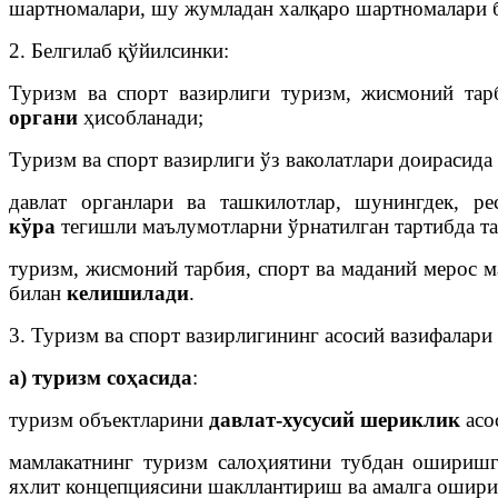
шартномалари, шу жумладан халқаро шартномалари 
2. Белгилаб қўйилсинки:
Туризм ва спорт вазирлиги туризм, жисмоний тар
органи
ҳисобланади;
Туризм ва спорт вазирлиги ўз ваколатлари доираси
давлат органлари ва ташкилотлар, шунингдек, р
кўра
тегишли маълумотларни ўрнатилган тартибда та
туризм, жисмоний тарбия, спорт ва маданий мерос 
билан
келишилади
.
3. Туризм ва спорт вазирлигининг асосий вазифалари
а) туризм соҳасида
:
туризм объектларини
давлат-хусусий шериклик
асо
мамлакатнинг туризм салоҳиятини тубдан ошириш
яхлит концепциясини шакллантириш ва амалга ошир