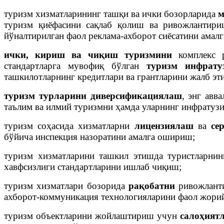
туризм хизматларининг ташқи ва ички бозорларида
м
туризм қиёфасини сақлаб қолиш ва ривожлантир
йўналтирилган фаол реклама-ахборот сиёсатини амал
ички, кириш ва чиқиш туризмини
комплекс р
стандартларга мувофиқ бўлган
туризм инфрату
ташкилотларнинг кредитлари ва грантларини жалб эт
туризм турларини
диверсификациялаш
, энг авв
таълим ва илмий туризмни ҳамда уларнинг инфратуз
туризм соҳасида хизматларни
лицензиялаш
ва
се
бўйича инспекция назоратини амалга ошириш;
туризм хизматларини ташкил этишда туристларни
хавфсизлиги стандартларини ишлаб чиқиш;
туризм хизматлари бозорида
рақобатни
ривожланти
ахборот-коммуникация технологияларини фаол жори
туризм объектларини жойлаштириш учун
салоҳият