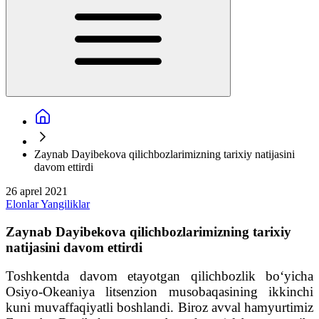
Zaynab Dayibekova qilichbozlarimizning tarixiy natijasini
davom ettirdi
26 aprel 2021
Elonlar
Yangiliklar
Zaynab Dayibekova qilichbozlarimizning tarixiy
natijasini davom ettirdi
Toshkentda davom etayotgan qilichbozlik bo‘yicha
Osiyo-Okeaniya litsenzion musobaqasining ikkinchi
kuni muvaffaqiyatli boshlandi. Biroz avval hamyurtimiz