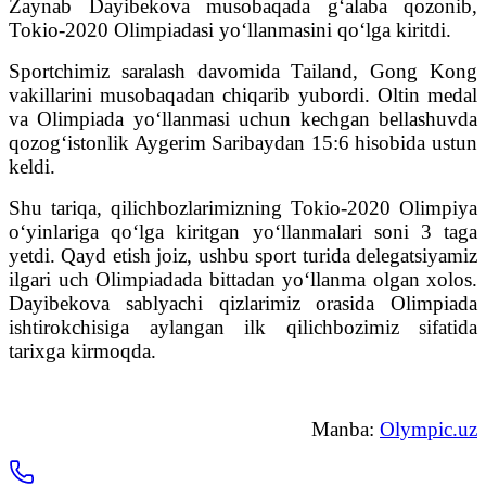
Zaynab Dayibekova musobaqada g‘alaba qozonib,
Tokio-2020 Olimpiadasi yo‘llanmasini qo‘lga kiritdi.
Sportchimiz saralash davomida Tailand, Gong Kong
vakillarini musobaqadan chiqarib yubordi. Oltin medal
va Olimpiada yo‘llanmasi uchun kechgan bellashuvda
qozog‘istonlik Aygerim Saribaydan 15:6 hisobida ustun
keldi.
Shu tariqa, qilichbozlarimizning Tokio-2020 Olimpiya
o‘yinlariga qo‘lga kiritgan yo‘llanmalari soni 3 taga
yetdi. Qayd etish joiz, ushbu sport turida delegatsiyamiz
ilgari uch Olimpiadada bittadan yo‘llanma olgan xolos.
Dayibekova sablyachi qizlarimiz orasida Olimpiada
ishtirokchisiga aylangan ilk qilichbozimiz sifatida
tarixga kirmoqda.
Manba:
Olympic.uz