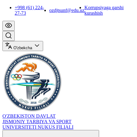
+998 (61) 224-
Korrupsiyaga qarshi
ozdjtsunf@edu.uz
27-73
kurashish
O'zbekcha
O'ZBEKISTON DAVLAT
JISMONIY TARBIYA VA SPORT
UNIVERSITETI NUKUS FILIALI