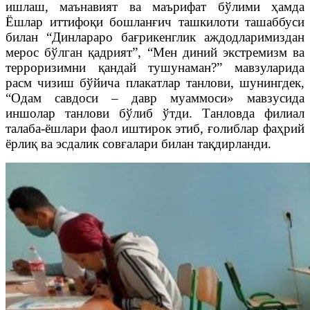
ишлаш, маънавият ва маърифат бўлими ҳамда
Ёшлар иттифоқи бошланғич ташкилоти ташаббуси
билан “Динлараро бағрикенглик аждодларимиздан
мерос бўлган қадрият”, “Мен диний экстремизм ва
терроризимни қандай тушунаман?” мавзуларида
расм чизиш бўйича плакатлар танлови, шунингдек,
“Одам савдоси – давр муаммоси» мавзусида
иншолар танлови бўлиб ўтди. Танловда филиал
талаба-ёшлари фаол иштирок этиб, ғолиблар фаҳрий
ёрлиқ ва эсдалик совғалари билан тақдирланди.