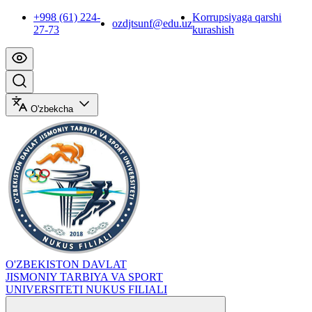
+998 (61) 224-
Korrupsiyaga qarshi
ozdjtsunf@edu.uz
27-73
kurashish
O'zbekcha
O'ZBEKISTON DAVLAT
JISMONIY TARBIYA VA SPORT
UNIVERSITETI NUKUS FILIALI