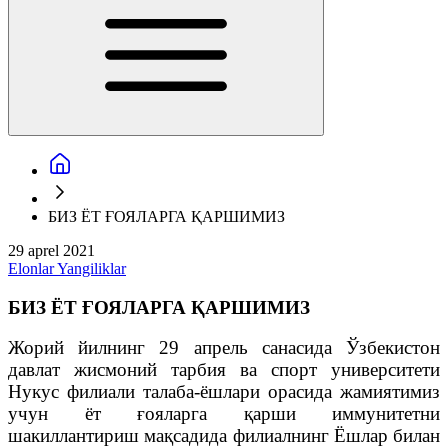
БИЗ ЁТ ҒОЯЛАРГА ҚАРШИМИЗ
29 aprel 2021
Elonlar
Yangiliklar
БИЗ ЁТ ҒОЯЛАРГА ҚАРШИМИЗ
Жорий йилнинг 29 апрель санасида Ўзбекистон
давлат жисмоний тарбия ва спорт университети
Нукус филиали талаба-ёшлари орасида жамиятимиз
учун ёт ғояларга қарши иммунитетни
шакиллантириш мақсадида филиалнинг Ёшлар билан