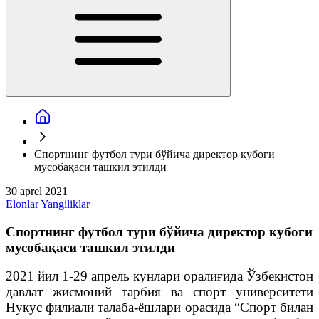
Cпортнинг футбол тури бўйича директор кубоги
мусобақаси ташкил этилди
30 aprel 2021
Elonlar
Yangiliklar
Cпортнинг футбол тури бўйича директор кубоги
мусобақаси ташкил этилди
2021 йил 1-29 апрель кунлари оралиғида Ўзбекистон
давлат жисмоний тарбия ва спорт университети
Нукус филиали талаба-ёшлари орасида “Спорт билан