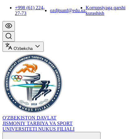
+998 (61) 224-
Korrupsiyaga qarshi
ozdjtsunf@edu.uz
27-73
kurashish
O'zbekcha
O'ZBEKISTON DAVLAT
JISMONIY TARBIYA VA SPORT
UNIVERSITETI NUKUS FILIALI