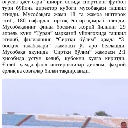
оғусиз ҳаёт сари” шиори остида спортнинг футбол
тури бўйича директор кубоги мусобақаси ташкил
этилди. Мусобақага жами 18 та жамоа иштирок
этиб, 180 нафардан ортиқ ёшлар қамраб олинди.
Мусобақанинг финал босқичи жорий йилнинг 29
апрель куни “Туран” марказий уйингоҳида ташкил
этилиб, филиалнинг “Сиртқи бўлим” ҳамда “3-
босқич талабалари” жамоаси ўз аро беллашди.
Мусобақа якунида “Сиртқи бўлим” жамоаси 2:1
ҳисобида устун келиб, кубокни қулга киритди.
Ғолиб ҳамда фаол иштирокчилар диплом, фаҳрий
ёрлиқ ва совғалар билан тақдирланди.