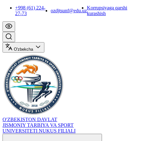
+998 (61) 224-
Korrupsiyaga qarshi
ozdjtsunf@edu.uz
27-73
kurashish
O'zbekcha
O'ZBEKISTON DAVLAT
JISMONIY TARBIYA VA SPORT
UNIVERSITETI NUKUS FILIALI