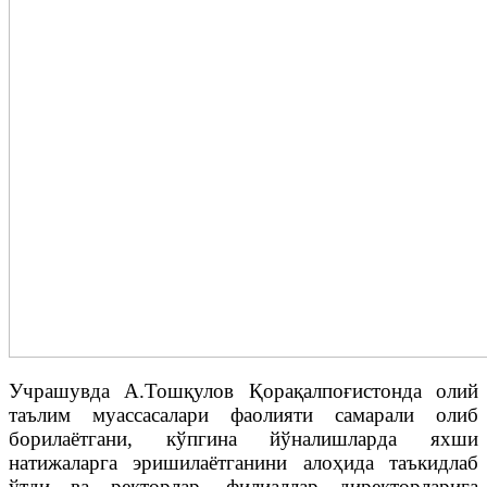
Учрашувда А.Тошқулов Қорақалпоғистонда олий
таълим муассасалари фаолияти самарали олиб
борилаётгани, кўпгина йўналишларда яхши
натижаларга эришилаётганини алоҳида таъкидлаб
ўтди ва ректорлар, филиаллар директорларига