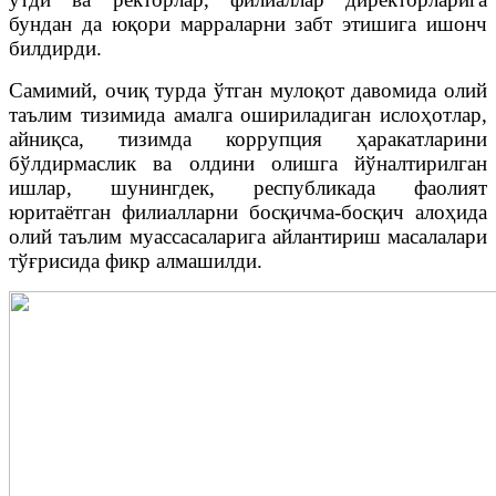
бундан да юқори марраларни забт этишига ишонч
билдирди.
Самимий, очиқ турда ўтган мулоқот давомида олий
таълим тизимида амалга ошириладиган ислоҳотлар,
айниқса, тизимда коррупция ҳаракатларини
бўлдирмаслик ва олдини олишга йўналтирилган
ишлар, шунингдек, республикада фаолият
юритаётган филиалларни босқичма-босқич алоҳида
олий таълим муассасаларига айлантириш масалалари
тўғрисида фикр алмашилди.