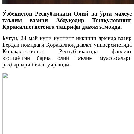
Ўзбекистон Республикаси Олий ва ўрта махсус
таълим вазири Абдуқодир Тошқуловнинг
Қорақалпоғистонга ташрифи давом этмоқда.
Бугун, 24 май куни куннинг иккинчи ярмида вазир
Бердақ номидаги Қорақалпоқ давлат университетида
Қорақалпоғистон Республикасида фаолият
юритаётган барча олий таълим муассасалари
раҳбарлари билан учрашди.