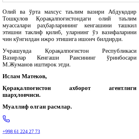
Олий ва ўрта махсус таълим вазири Абдуқодир
Тошқулов Қорақалпоғистондаги олий таълим
муассалари раҳбарларининг кенгашини ташкил
этишни таклиф қилиб, уларнинг ўз вазифаларини
чин кўнгилдан ижро этишига ишонч билдирди.
Учрашувда Қорақалпоғистон Республикаси
Вазирлар Кенгаши Раисининг ўринбосари
М.Жуманов иштирок этди.
Ислам Матеков,
Қорақалпоғистон ахборот агентлиги
шарҳловчиси.
Муаллиф олган расмлар.
+998 61 224 27 73