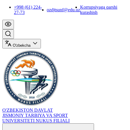
+998 (61) 224-
Korrupsiyaga qarshi
ozdjtsunf@edu.uz
27-73
kurashish
O'zbekcha
O'ZBEKISTON DAVLAT
JISMONIY TARBIYA VA SPORT
UNIVERSITETI NUKUS FILIALI