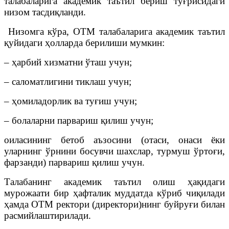
талабаларига академик таътил бериш тўғрисидаги
низом тасдиқланди.
Низомга кўра, ОТМ талабаларига академик таътил
қуйидаги ҳолларда берилиши мумкин:
– ҳарбий хизматни ўташ учун;
– саломатлигини тиклаш учун;
– ҳомиладорлик ва туғиш учун;
– болаларни парвариш қилиш учун;
оиласининг бетоб аъзосини (отаси, онаси ёки
уларнинг ўрнини босувчи шахслар, турмуш ўртоғи,
фарзанди) парвариш қилиш учун.
Талабанинг академик таътил олиш ҳақидаги
мурожаати бир ҳафталик муддатда кўриб чиқилади
ҳамда ОТМ ректори (директори)нинг буйруғи билан
расмийлаштирилади.