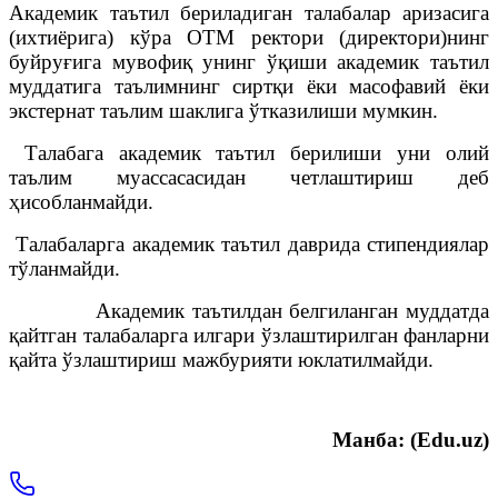
Академик таътил бериладиган талабалар аризасига
(ихтиёрига) кўра ОТМ ректори (директори)нинг
буйруғига мувофиқ унинг ўқиши академик таътил
муддатига таълимнинг сиртқи ёки масофавий ёки
экстернат таълим шаклига ўтказилиши мумкин.
Талабага академик таътил берилиши уни олий
таълим муассасасидан четлаштириш деб
ҳисобланмайди.
Талабаларга академик таътил даврида стипендиялар
тўланмайди.
Академик таътилдан белгиланган муддатда
қайтган талабаларга илгари ўзлаштирилган фанларни
қайта ўзлаштириш мажбурияти юклатилмайди.
Манба: (Edu.uz)