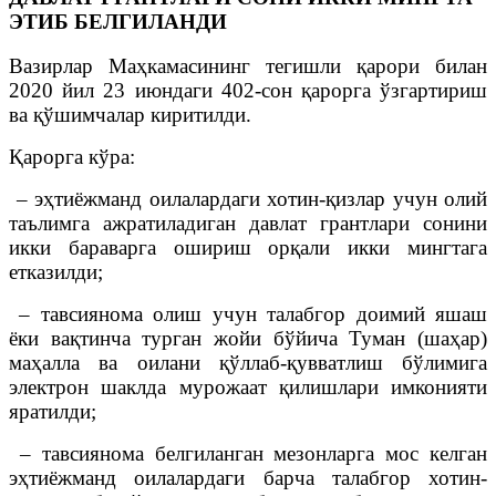
ЭТИБ БЕЛГИЛАНДИ
Вазирлар Маҳкамасининг тегишли қарори билан
2020 йил 23 июндаги 402-сон қарорга ўзгартириш
ва қўшимчалар киритилди.
Қарорга кўра:
– эҳтиёжманд оилалардаги хотин-қизлар учун олий
таълимга ажратиладиган давлат грантлари сонини
икки бараварга ошириш орқали икки мингтага
етказилди;
– тавсиянома олиш учун талабгор доимий яшаш
ёки вақтинча турган жойи бўйича Туман (шаҳар)
маҳалла ва оилани қўллаб-қувватлиш бўлимига
электрон шаклда мурожаат қилишлари имконияти
яратилди;
– тавсиянома белгиланган мезонларга мос келган
эҳтиёжманд оилалардаги барча талабгор хотин-