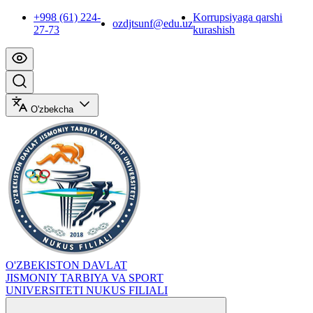
+998 (61) 224-
Korrupsiyaga qarshi
ozdjtsunf@edu.uz
27-73
kurashish
O'zbekcha
O'ZBEKISTON DAVLAT
JISMONIY TARBIYA VA SPORT
UNIVERSITETI NUKUS FILIALI