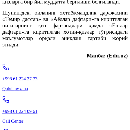
қизларга бир йил муддатга берилиши белгиланди.
Шунингдек, оиланинг эҳтиёжмандлик даражасини
«Темир дафтар» ва «Аёллар дафтари»га киритилган
оилаларнинг қиз фарзандлари ҳамда «Ёшлар
дафтари»га киритилган хотин-қизлар тўғрисидаги
маълумотлар орқали аниқлаш тартиби жорий
этилди.
Манба: (Edu.uz)
+998 61 224 27 73
Qabıllawxana
+998 61 224 09 61
Call Center