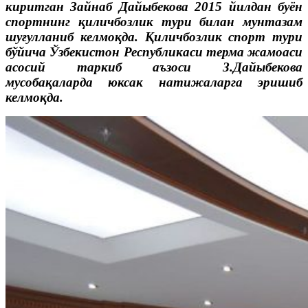
киритган Зайнаб Дайыбекова 2015 йилдан буён
спортнинг қиличбозлик тури билан мунтазам
шуғулланиб келмоқда. Қиличбозлик спорт тури
бўйича Ўзбекистон Республикаси терма жамоаси
асосий таркиб аъзоси З.Дайыбекова
мусобақаларда юксак натижаларга эришиб
келмоқда.