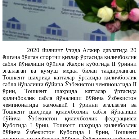
2020 йилнинг ўзида Алжир давлатида 20
ёшгача бўлган спортчи қизлар ўртасида қиличбозлик
сабля йўналиши бўйича Жаҳон кубогида II ўринни
эгаллаган ва кумуш медал билан тақдирланган.
Тошкент шаҳрида катталар ўртасида қиличбозлик
сабля йўналиши бўйича Ўзбекистон чемпионатида II
ўрин, Тошкент шаҳрида катталар ўртасида
қиличбозлик сабля йўналиши бўйича Ўзбекистон
чемпионатида жамоавий I ўринни эгаллаган ва
Тошкент шаҳрида қиличбозлик сабля йўналиши
бўйича Ўзбекистон қиличбозлик федерацияси
Кубогида I ўрин, Тошкент шаҳрида қиличбозлик
бўйича Ўзбекистон Кубогида I ўрин, Тошкент
шаҳрида қиличбозлик бўйича Ўзбекистон кубогида