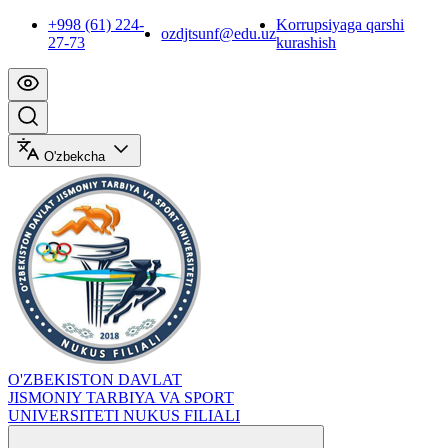
+998 (61) 224-
Korrupsiyaga qarshi
ozdjtsunf@edu.uz
27-73
kurashish
O'zbekcha
O'ZBEKISTON DAVLAT
JISMONIY TARBIYA VA SPORT
UNIVERSITETI NUKUS FILIALI