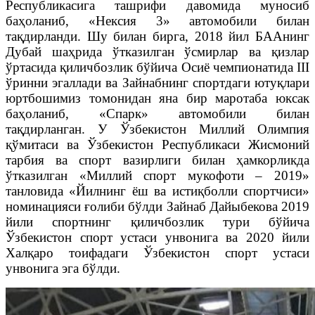
Республикасига ташрифи давомида муносиб
баҳоланиб, «Нексия 3» автомобили билан
тақдирланди. Шу билан бирга, 2018 йил БААнинг
Дубай шаҳрида ўтказилган ўсмирлар ва қизлар
ўртасида қиличбозлик бўйича Осиё чемпионатида III
ўринни эгаллади ва Зайнабнинг спортдаги ютуқлари
юртбошимиз томонидан яна бир маротаба юксак
баҳоланиб, «Спарк» автомобили билан
тақдирланган. У Ўзбекистон Миллий Олимпия
қўмитаси ва Ўзбекистон Республикаси Жисмоний
тарбия ва спорт вазирлиги билан ҳамкорликда
ўтказилган «Миллий спорт мукофоти – 2019»
танловида «Йилнинг ёш ва истиқболли спортчиси»
номинацияси ғолиби бўлди Зайнаб Дайыбекова 2019
йили спортнинг қиличбозлик тури бўйича
Ўзбекистон спорт устаси унвонига ва 2020 йили
Халқаро тоифадаги Ўзбекистон спорт устаси
унвонига эга бўлди.