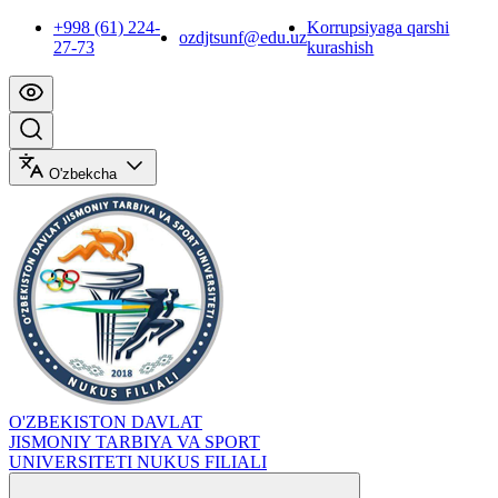
+998 (61) 224-
Korrupsiyaga qarshi
ozdjtsunf@edu.uz
27-73
kurashish
O'zbekcha
O'ZBEKISTON DAVLAT
JISMONIY TARBIYA VA SPORT
UNIVERSITETI NUKUS FILIALI