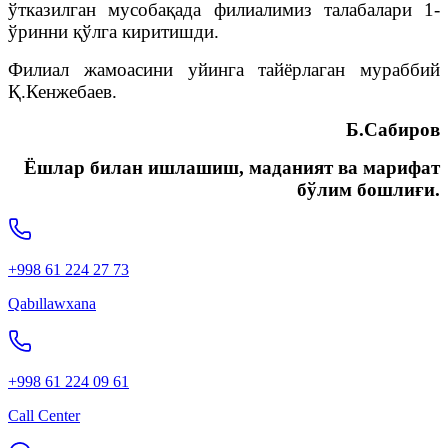
ўтказилган мусобақада филиалимиз талабалари 1-
ўринни қўлга киритишди.
Филиал жамоасини уйинга тайёрлаган мураббий
Қ.Кенжебаев.
Б.Сабиров
Ёшлар билан ишлашиш, маданият ва марифат
бўлим бошлиғи.
+998 61 224 27 73
Qabıllawxana
+998 61 224 09 61
Call Center