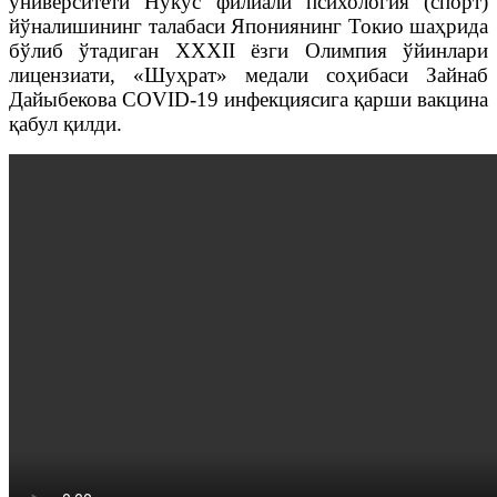
университети Нукус филиали психология (спорт)
йўналишининг талабаси Япониянинг Токио шаҳрида
бўлиб ўтадиган ХХХII ёзги Олимпия ўйинлари
лицензиати, «Шуҳрат» медали соҳибаси Зайнаб
Дайыбекова COVID-19 инфекциясига қарши вакцина
қабул қилди.