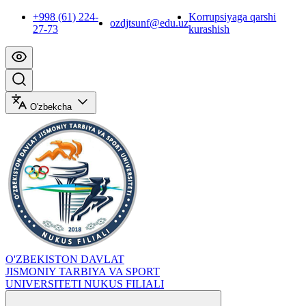
+998 (61) 224-
Korrupsiyaga qarshi
ozdjtsunf@edu.uz
27-73
kurashish
O'zbekcha
O'ZBEKISTON DAVLAT
JISMONIY TARBIYA VA SPORT
UNIVERSITETI NUKUS FILIALI