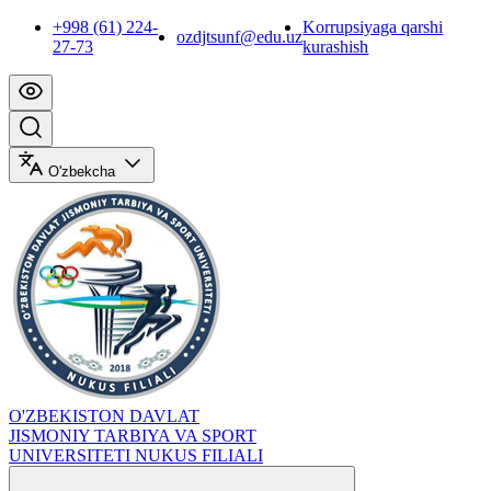
+998 (61) 224-
Korrupsiyaga qarshi
ozdjtsunf@edu.uz
27-73
kurashish
O'zbekcha
O'ZBEKISTON DAVLAT
JISMONIY TARBIYA VA SPORT
UNIVERSITETI NUKUS FILIALI