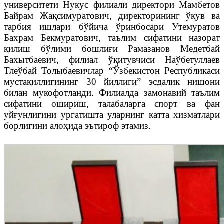
университети Нукус филиали директори Мамбетов
Байрам Жақсимуратович, директорининг ўқув ва
тарбия ишлари бўйича ўринбосари Утемуратов
Бахрам Бекмуратович, таълим сифатини назорат
қилиш бўлими бошлиғи Рамазанов Медетбай
Бахытбаевич, филиал ўқитувчиси Наўбетуллаев
Тлеўбай Толыбаевичлар “Ўзбекистон Республикаси
мустақиллигининг 30 йиллиги” эсдалик нишони
билан мукофотланди. Филиалда замонавий таълим
сифатини ошириш, талабаларга спорт ва фан
уйғунлигини ургатишта уларнинг катта хизматлари
борлигини алоҳида эътироф этамиз.