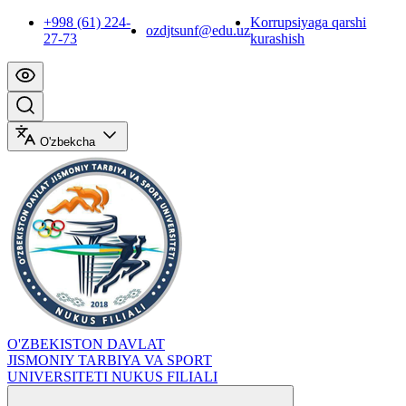
+998 (61) 224-
Korrupsiyaga qarshi
ozdjtsunf@edu.uz
27-73
kurashish
O'zbekcha
O'ZBEKISTON DAVLAT
JISMONIY TARBIYA VA SPORT
UNIVERSITETI NUKUS FILIALI