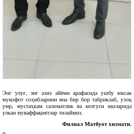
Энг улуғ, энг азиз айёми арафасида ушбу юксак
мукофот соҳибларини яна бир бор табриклаб, узоқ
умр, мустаҳкам саломатлик ва келгуси ишларида
улкан муваффақиятлар тилаймиз.
Филиал Матбуот хизмати.