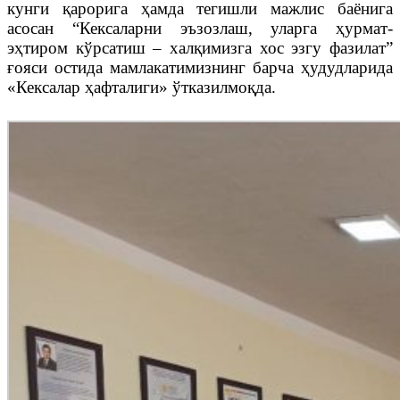
кунги қарорига ҳамда тегишли мажлис баёнига
асосан “Кексаларни эъзозлаш, уларга ҳурмат-
эҳтиром кўрсатиш – халқимизга хос эзгу фазилат”
ғояси остида мамлакатимизнинг барча ҳудудларида
«Кексалар ҳафталиги» ўтказилмоқда.