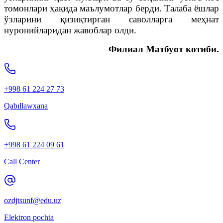
томонлари ҳақида маълумотлар берди. Талаба ёшлар
ўзларини қизиқтирган саволларга меҳнат
нуронийларидан жавоблар олди.
Филиал Матбуот котиби.
+998 61 224 27 73
Qabıllawxana
+998 61 224 09 61
Call Center
ozdjtsunf@edu.uz
Elektron pochta