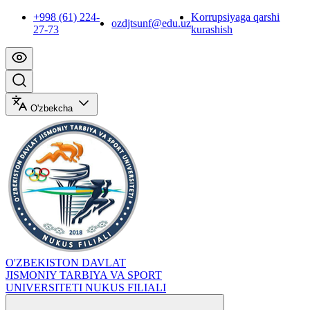
+998 (61) 224-
Korrupsiyaga qarshi
ozdjtsunf@edu.uz
27-73
kurashish
O'zbekcha
O'ZBEKISTON DAVLAT
JISMONIY TARBIYA VA SPORT
UNIVERSITETI NUKUS FILIALI