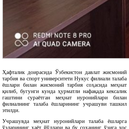
Ҳафталик доирасида Ўзбекистон давлат жисмоний
тарбия ва спорт университети Нукус филиали талаба
ёшлари билан жисмоний тарбия соҳасида меҳнат
қилиб, бугунги кунда ҳурматли нафақада кексалик
гаштини сураётган меҳнат нуронийлари билан
филиалнинг талаба ёшларининг учрашуви ташкил
этилди.
Учрашувда меҳнат нуронийлари талаба ёшларга
ўзларининг ҳаёт йўллари ва бу соҳанинг ўзига хос