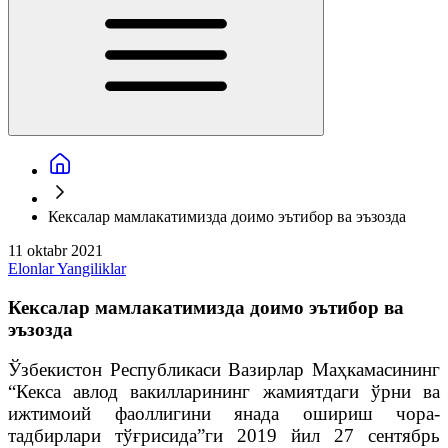
Кексалар мамлакатимизда доимо эътибор ва эъзозда
11 oktabr 2021
Elonlar
Yangiliklar
Кексалар мамлакатимизда доимо эътибор ва
эъзозда
Ўзбекистон Республикаси Вазирлар Маҳкамасининг
“Кекса авлод вакилларининг жамиятдаги ўрни ва
ижтимоий фаоллигини янада ошириш чора-
тадбирлари тўғрисида”ги 2019 йил 27 сентябрь