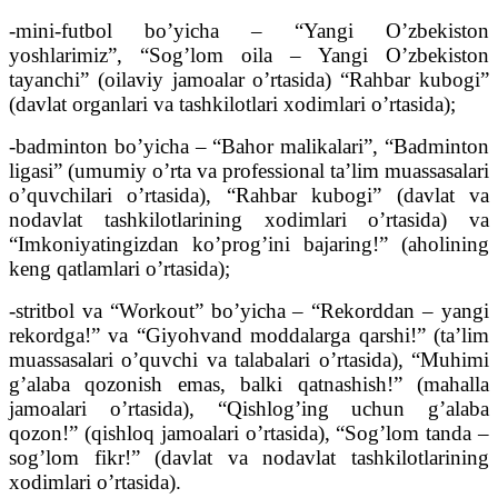
-mini-futbol bo’yicha – “Yangi O’zbekiston
yoshlarimiz”, “Sog’lom oila – Yangi O’zbekiston
tayanchi” (oilaviy jamoalar o’rtasida) “Rahbar kubogi”
(davlat organlari va tashkilotlari xodimlari o’rtasida);
-badminton bo’yicha – “Bahor malikalari”, “Badminton
ligasi” (umumiy o’rta va professional ta’lim muassasalari
o’quvchilari o’rtasida), “Rahbar kubogi” (davlat va
nodavlat tashkilotlarining xodimlari o’rtasida) va
“Imkoniyatingizdan ko’prog’ini bajaring!” (aholining
keng qatlamlari o’rtasida);
-stritbol va “Workout” bo’yicha – “Rekorddan – yangi
rekordga!” va “Giyohvand moddalarga qarshi!” (ta’lim
muassasalari o’quvchi va talabalari o’rtasida), “Muhimi
g’alaba qozonish emas, balki qatnashish!” (mahalla
jamoalari o’rtasida), “Qishlog’ing uchun g’alaba
qozon!” (qishloq jamoalari o’rtasida), “Sog’lom tanda –
sog’lom fikr!” (davlat va nodavlat tashkilotlarining
xodimlari o’rtasida).