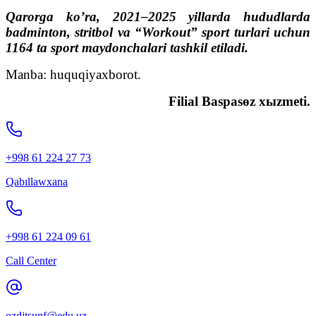
Qarorga ko’ra, 2021–2025 yillarda hududlarda
badminton, stritbol va “Workout” sport turlari uchun
1164 ta sport maydonchalari tashkil etiladi.
Manba: huquqiyaxborot.
Filial Baspasөz xыzmeti.
+998 61 224 27 73
Qabıllawxana
+998 61 224 09 61
Call Center
ozdjtsunf@edu.uz