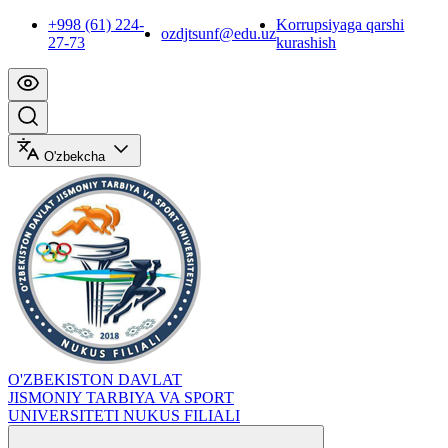
+998 (61) 224-
Korrupsiyaga qarshi
ozdjtsunf@edu.uz
27-73
kurashish
O'zbekcha
O'ZBEKISTON DAVLAT
JISMONIY TARBIYA VA SPORT
UNIVERSITETI NUKUS FILIALI