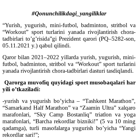
#Qonunchilikdagi_yangiliklar
“Yurish, yugurish, mini-futbol, badminton, stritbol va
“Workout” sport turlarini yanada rivojlantirish chora-
tadbirlari to’g’risida”gi Prezident qarori (PQ–5282-son,
05.11.2021 y.) qabul qilindi.
Qaror bilan 2021–2022 yillarda yurish, yugurish, mini-
futbol, badminton, stritbol va “Workout” sport turlarini
yanada rivojlantirish chora-tadbirlari dasturi tasdiqlandi.
Qarorga muvofiq quyidagi sport musobaqalari har
yili o’tkaziladi:
-yurish va yugurish bo’yicha – “Tashkent Marathon”,
“Samarkand Half Marathon” va “Zaamin Ultra” xalqaro
marafonlari, “Sky Camp Bostanliq” triatlon va yoga
marafonlari, “Barcha rekordlar bizniki!” (5 va 10 ming
qadamga), turli masofalarga yugurish bo’yicha “Yangi
rekordlar sari!”;