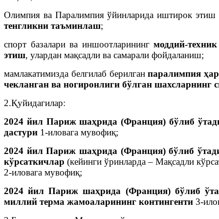
Олимпия ва Паралимпия ўйинларида иштирок этиш 
тенгликни таъминлаш
;
спорт базалари ва иншоотларининг
моддий-техник
этиш
, улардан мақсадли ва самарали фойдаланиш;
мамлакатимизда белгилаб берилган
паралимпия ҳа
чекланган ва ногиронлиги бўлган шахсларнинг 
2.Қуйидагилар:
2024 йил Париж шаҳрида (Франция) бўлиб ўтад
дастури
1-иловага мувофиқ;
2024 йил Париж шаҳрида (Франция) бўлиб ўтад
кўрсаткичлар
(кейинги ўринларда – Мақсадли кўрс
2-иловага мувофиқ;
2024 йил Париж шаҳрида (Франция) бўлиб ўта
миллий терма жамоаларининг контингенти
3-ило