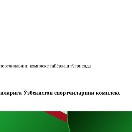
портчиларини комплекс тайёрлаш тўғрисида
инларига Ўзбекистон спортчиларини комплекс