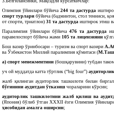
3.Белгилансинки, Мақсадли кўрсаткичлар:
Олимпия ўйинлари бўйича
244 та
дастурда
иштиро
спорт турлари
бўйича (бадминтон, стол тенниси, қоя
от спорти, триатлон)
31 та дастурда
иштирок этиш ва
Паралимпия ўйинлари бўйича
476 та дастурда
иш
паравелоспорт бўйича жами
105 та лицензияни
қўлг
Бош вазир ўринбосари – туризм ва спорт вазири
А.А
ва Ўзбекистон Миллий паралимпия қўмитаси (
М.Таш
а)
спорт менежментини
(бошқарувини) тубдан таком
уч ой муддатда катта тўртлик (“big four”)
аудиторли
жалб қилинган аудиторлик ташкилоти билан бирга
бўғинини аудитдан
ўтказиш
чораларини кўрсин;
аудиторлик ташкилотини жалб қилиш ва аудит
(Япония) бўлиб ўтган ХХХII ёзги Олимпия ўйинлар
ҳисобидан амалга оширсин
;