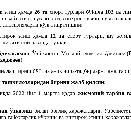
к этиш ҳамда
26 та
спорт турлари бўйича
103 та ли
ни забт этиш, сув полоси, синхрон сузиш, сувга сакра
 лицензияларни қўлга киритишни;
тирок этиш ҳамда
12 та
спорт турлари, шу жумлад
а киритишни назарда тутади.
бдухакимов
, Ўзбекистон Миллий олимпия қўмитаси (
ходжаев
):
иллаштириш бўйича аниқ чора-тадбирларни амалга ош
к ташкилотларидан бирини жалб қилсин
;
ликда 2022 йил 1 мартга қадар
жисмоний тарбия в
дан
ўтказиш
билан боғлиқ харажатларни Ўзбекисто
ига тайёргарлик кўриши ва иштирок этиши харажатла