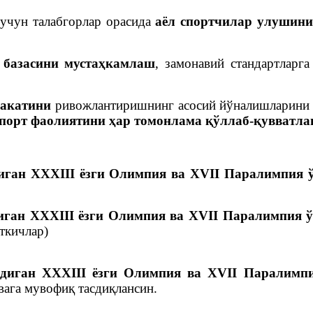
учун талабгорлар орасида
аёл спортчилар улушин
 базасини мустаҳкамлаш
, замонавий стандартларг
ракатини
ривожлантиришнинг асосий йўналишларини а
спорт фаолиятини ҳар томонлама қўллаб-қувватл
иган XXXIII ёзги Олимпия ва XVII Паралимпия 
иган XXXIII ёзги Олимпия ва XVII Паралимпия 
аткичлар)
диган XXXIII ёзги Олимпия ва XVII Паралимпи
вага мувофиқ тасдиқлансин.