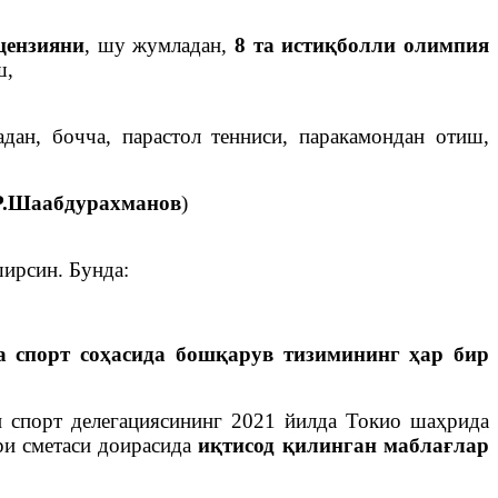
цензияни
, шу жумладан,
8 та истиқболли олимпия
ш,
ан, бочча, парастол тенниси, паракамондан отиш,
Р.Шаабдурахманов
)
ирсин. Бунда:
а
спорт соҳасида бошқарув тизимининг ҳар бир
н спорт делегациясининг 2021 йилда Токио шаҳрида
ри сметаси доирасида
иқтисод қилинган маблағлар