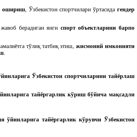
и ошириш
, Ўзбекистон спортчилари ўртасида
гендер
а жавоб берадиган янги
спорт объектларини барпо
малиётга тўлиқ татбиқ этиш,
жисмоний имконияти
аш
.
ўйинларига Ўзбекистон спортчиларини тайёрлаш
ўйинларига тайёргарлик кўриш бўйича мақсадли
я ўйинларига тайёргарлик кўрувчи Ўзбекистон