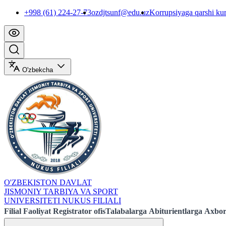
+998 (61) 224-27-73
ozdjtsunf@edu.uz
Korrupsiyaga qarshi ku
O'zbekcha
O'ZBEKISTON DAVLAT
JISMONIY TARBIYA VA SPORT
UNIVERSITETI NUKUS FILIALI
Filial
Faoliyat
Registrator ofis
Talabalarga
Abiturientlarga
Axbor