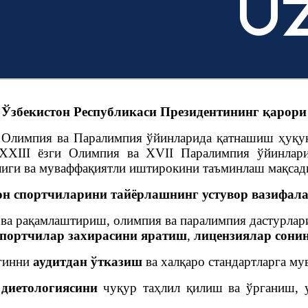
Ўзбекистон Республикаси Президентининг қарори
 Олимпия ва Паралимпия ўйинларида қатнашиш ҳуқу
XXIII ёзги Олимпия ва XVII Паралимпия ўйинлари
лиги ва муваффақиятли иштирокини таъминлаш мақсад
н спортчиларини тайёрлашнинг устувор вазифала
ва рақамлаштириш, олимпия ва паралимпия дастурлар
спортчилар захирасини яратиш
,
лицензиялар сони
ўғинни
аудитдан
ўтказиш
ва халқаро стандартларга м
 диетологиясини
чуқур таҳлил қилиш ва ўрганиш, у