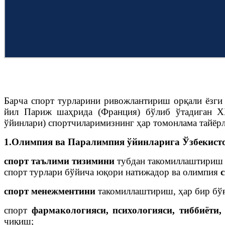
Барча спорт турларини ривожлантириш орқали ёзги
йил Париж шаҳрида (Франция) бўлиб ўтадиган X
ўйинлари) спортчиларимизнинг ҳар томонлама тайёр
1.Олимпия ва Паралимпия ўйинларига Ўзбекисто
спорт таълими тизимини
тубдан такомиллаштириш 
спорт турлари бўйича юқори натижадор ва олимпия
спорт менежментини
такомиллаштириш, ҳар бир б
спорт
фармакологияси, психологияси, тиббиёти,
чиқиш;