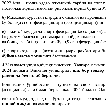
2022 йил 1 июлга қадар жисмоний тарбия ва спорт
молиялаштириш тизимини ривожлантириш бўйича
Ў
б)
Мақсадли кўрсаткичлардаги олимпия ва паралимпи
бу борада спорт федерациялари (ассоциациялари)нинг
в)
икки ой муддатда спорт федерация (ассоциация)
бюджет маблағларидан самарали фойдаланмаган
ва бошқа салбий ҳолатларга йўл қўйган федерация (а
г)
спорт федерация (ассоциация)лари раҳбарлари 
бўйича масъул
эканлиги белгилансин.
4.Маълумот учун
қабул қилинсинки, Халқаро олимпи
2024 йилдаги Олимпия ўйинларида
илк бор
гендер
равишда белгилаб берилди
.
Бош вазир ўринбосари – туризм ва спорт вази
(ассоциация)лари билан биргаликда
2024 йилдаги Оли
икки ой муддатда аҳоли ўртасида гендер тенглик 
ишлаб чиқсин
ва амалга оширсин;