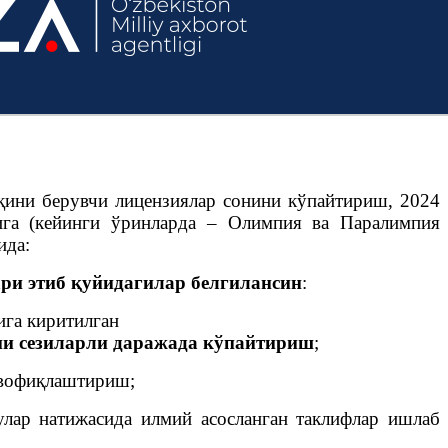
қини берувчи лицензиялар сонини кўпайтириш, 2024
га (кейинги ўринларда – Олимпия ва Паралимпия
ида:
ри этиб қуйидагилар белгилансин
:
ига киритилган
ни сезиларли даражада кўпайтириш
;
увофиқлаштириш;
лар натижасида илмий асосланган таклифлар ишлаб