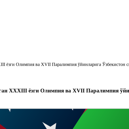
III ёзги Олимпия ва XVII Паралимпия ўйинларига Ўзбекистон с
ган XXXIII ёзги Олимпия ва XVII Паралимпия ўй