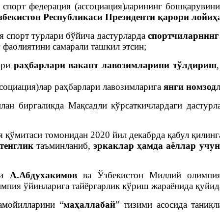
, спорт федерация (ассоциация)ларининг бошқарувин
збекистон Республикаси Президенти қарори лойиҳ
я спорт турлари бўйича дастурларда
спортчиларнинг
 фаолиятини самарали ташкил этсин;
лари
раҳбарлари вакант лавозимларини тўлдириш
ссоциация)лар раҳбарлари лавозимларига
янги номзод
билан биргаликда Мақсадли кўрсаткичлардаги дастур
я қўмитаси томонидан 2020 йил декабрда қабул қилинг
 тенглик
таъминланиб,
эркаклар ҳамда аёллар учу
ри
А.Абдухакимов
ва Ўзбекистон Миллий олимпия
мпия ўйинларига тайёргарлик кўриш жараёнида қуйид
тамойилларини “
маҳаллабай
” тизими асосида таниқ