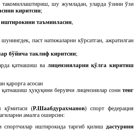
и такомиллаштириш, шу жумладан, уларда ўзини ўзи
асини киритсин
;
 иштирокини таъминласин
,
, шунингдек, паст натижаларни кўрсатган, ажратилган
лар бўйича таклиф киритсин
;
ларда қатнашиш ва
лицензияларни қўлга киритиш
ан қарорга асосан
н
қатнашиш ҳуқуқини берувчи лицензиялар сони
тенг
 қўмитаси (
Р.Шаабдурахманов
) спорт федерация
агиларни амалга оширсин:
ли спортчилар иштирокида тарғиб қилиш
дастурини