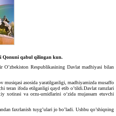
si Qonuni qabul qilingan kun.
bir O’zbekiston Respublikasining Davlat madhiyasi bilan
v musiqasi asosida yaratilganligi, madhiyamizda musaffo
teran ifoda etilganligi qayd etib o’tildi
.
Davlat ramzlari
xiy xotirasi va orzu-umidlarini o‘zida mujassam etuvchi
ndan faxrlanish tuyg’ulari jo bo’ladi. Ushbu qo’shiqning