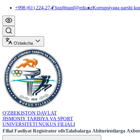
+998 (61) 224-27-73
ozdjtsunf@edu.uz
Korrupsiyaga qarshi ku
O'zbekcha
O'ZBEKISTON DAVLAT
JISMONIY TARBIYA VA SPORT
UNIVERSITETI NUKUS FILIALI
Filial
Faoliyat
Registrator ofis
Talabalarga
Abiturientlarga
Axbor