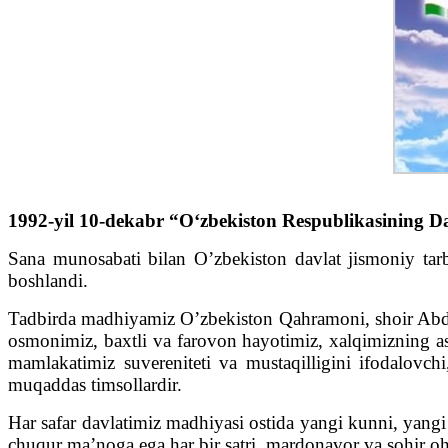
1992-yil 10-dekabr “Oʻzbekiston Respublikasining Da
Sana munosabati bilan O’zbekiston davlat jismoniy tarbi
boshlandi.
Tadbirda madhiyamiz O’zbekiston Qahramoni, shoir Abdul
osmonimiz, baxtli va farovon hayotimiz, xalqimizning asr
mamlakatimiz suvereniteti va mustaqilligini ifodalovchi
muqaddas timsollardir.
Har safar davlatimiz madhiyasi ostida yangi kunni, yang
chuqur ma’noga ega har bir satri, mardonavor va sohir oh