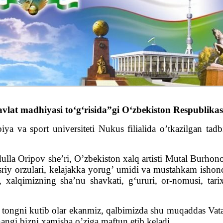
vlat madhiyasi toʻgʻrisida”gi Oʻzbekiston Respublika
ya va sport universiteti Nukus filialida o’tkazilgan tad
la Oripov she’ri, O’zbekiston xalq artisti Mutal Burhono
iy orzulari, kelajakka yorug’ umidi va mustahkam ishonchi 
, xalqimizning sha’nu shavkati, g‘ururi, or-nomusi, tari
i tongni kutib olar ekanmiz, qalbimizda shu muqaddas Vata
angi bizni xamisha o’ziga maftun etib keladi.