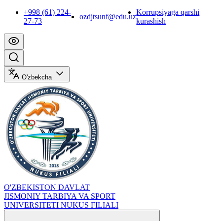
+998 (61) 224-
Korrupsiyaga qarshi
ozdjtsunf@edu.uz
27-73
kurashish
O'zbekcha
O'ZBEKISTON DAVLAT
JISMONIY TARBIYA VA SPORT
UNIVERSITETI NUKUS FILIALI