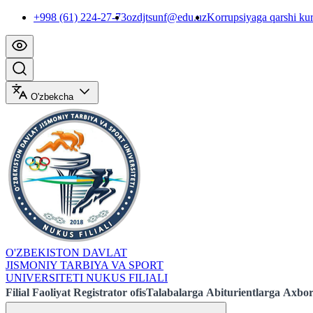
+998 (61) 224-27-73
ozdjtsunf@edu.uz
Korrupsiyaga qarshi ku
O'zbekcha
O'ZBEKISTON DAVLAT
JISMONIY TARBIYA VA SPORT
UNIVERSITETI NUKUS FILIALI
Filial
Faoliyat
Registrator ofis
Talabalarga
Abiturientlarga
Axbor