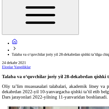
Talaba va oʻquvchilar joriy yil 28-dekabrdan qishki taʼtilga chi
24 dekabr 2021
Elonlar
Yangiliklar
Talaba va oʻquvchilar joriy yil 28-dekabrdan qishki t
Oliy taʼlim muassasalari talabalari, akademik litsey va
dekabrdan 2022-yil 10-yanvargacha qishki taʼtil etib belg
Dars jarayonlari 2022-yilning 11-yanvaridan boshlanadi.