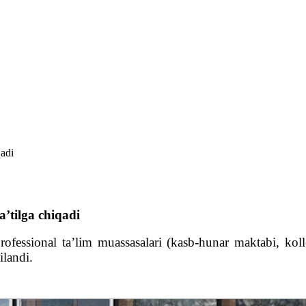
qadi
aʼtilga chiqadi
 professional taʼlim muassasalari (kasb-hunar maktabi, k
ilandi.