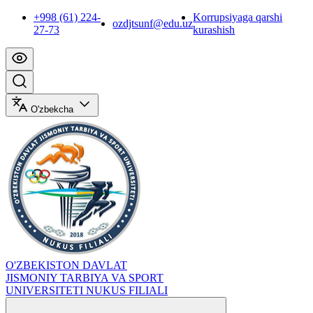
+998 (61) 224-
Korrupsiyaga qarshi
ozdjtsunf@edu.uz
27-73
kurashish
O'zbekcha
O'ZBEKISTON DAVLAT
JISMONIY TARBIYA VA SPORT
UNIVERSITETI NUKUS FILIALI