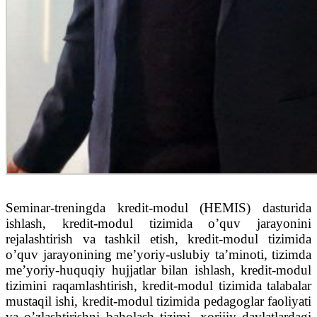
Seminar-treningda kredit-modul (HEMIS) dasturida
ishlash, kredit-modul tizimida o’quv jarayonini
rejalashtirish va tashkil etish, kredit-modul tizimida
o’quv jarayonining me’yoriy-uslubiy ta’minoti, tizimda
me’yoriy-huquqiy hujjatlar bilan ishlash, kredit-modul
tizimini raqamlashtirish, kredit-modul tizimida talabalar
mustaqil ishi, kredit-modul tizimida pedagoglar faoliyati
va o’zlashtirishni baholash tizimi, xorijiy davlatlardagi