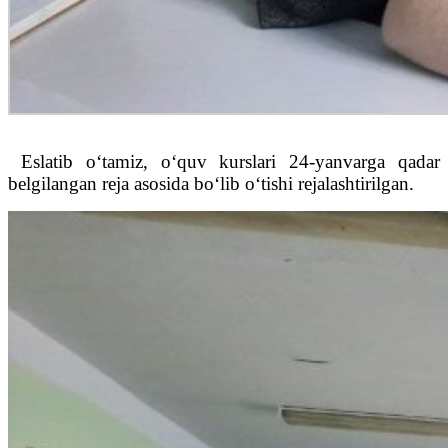
Eslatib o‘tamiz, o‘quv kurslari 24-yanvarga qadar
belgilangan reja asosida bo‘lib o‘tishi rejalashtirilgan.