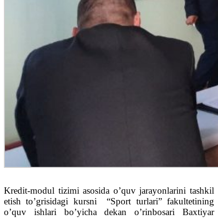
Kredit-modul tizimi asosida o’quv jarayonlarini tashkil
etish to’grisidagi kursni “Sport turlari” fakultetining
o’quv ishlari bo’yicha dekan o’rinbosari Baxtiyar