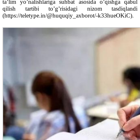
ta’lim yo’nalishlariga suhbat asosida o’qishga qabul
qilish tartibi to’g’risidagi nizom tasdiqlandi
(https://teletype.in/@huquqiy_axborot/-k33hueOKiC).