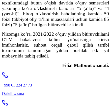
texnikumdagi butun o’qish davrida o’quv semestrlari
yakuniga ko’ra o’zlashtirish baholari “5 (a’lo)” va “4
(yaxshi)”, biroq o’zlashtirish baholarining kamida 50
foizi (tibbiyot oliy ta’lim muassasalari uchun kamida 85
foizi) “5 (a’lo)” bo’lgan bitiruvchilar kiradi.
Nizomga ko’ra, 2021/2022 o’quv yilidan bitiruvchilarni
OTM bakalavriat ta’lim yo’nalishiga kirish
imtihonlarisiz, suhbat orqali qabul qilish tartibi
texnikumni tamomlagan yildan boshlab ikki yil
mobaynida tatbiq etiladi.
Filial Matbuot xizmati.
+998 61 224 27 73
Qabıllawxana