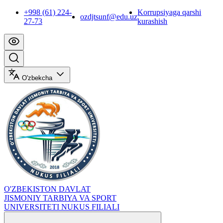
+998 (61) 224-
Korrupsiyaga qarshi
ozdjtsunf@edu.uz
27-73
kurashish
O'zbekcha
O'ZBEKISTON DAVLAT
JISMONIY TARBIYA VA SPORT
UNIVERSITETI NUKUS FILIALI