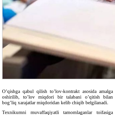
O’qishga qabul qilish to’lov-kontrakt asosida amalga
oshirilib, to’lov miqdori bir talabani o’qitish bilan
bog’liq xarajatlar miqdoridan kelib chiqib belgilanadi.
Texnikumni muvaffaqiyatli tamomlaganlar toifasiga