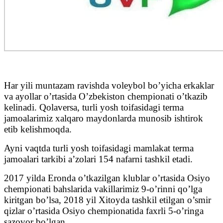
Har yili muntazam ravishda voleybol bo’yicha erkaklar
va ayollar o’rtasida O’zbekiston chempionati o’tkazib
kelinadi. Qolaversa, turli yosh toifasidagi terma
jamoalarimiz xalqaro maydonlarda munosib ishtirok
etib kelishmoqda.
Ayni vaqtda turli yosh toifasidagi mamlakat terma
jamoalari tarkibi a’zolari 154 nafarni tashkil etadi.
2017 yilda Eronda o’tkazilgan klublar o’rtasida Osiyo
chempionati bahslarida vakillarimiz 9-o’rinni qo’lga
kiritgan bo’lsa, 2018 yil Xitoyda tashkil etilgan o’smir
qizlar o’rtasida Osiyo chempionatida faxrli 5-o’ringa
sazovor bo’lgan.