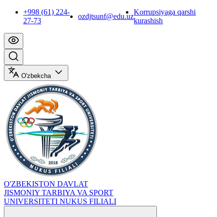
+998 (61) 224-
Korrupsiyaga qarshi
ozdjtsunf@edu.uz
27-73
kurashish
O'zbekcha
O'ZBEKISTON DAVLAT
JISMONIY TARBIYA VA SPORT
UNIVERSITETI NUKUS FILIALI