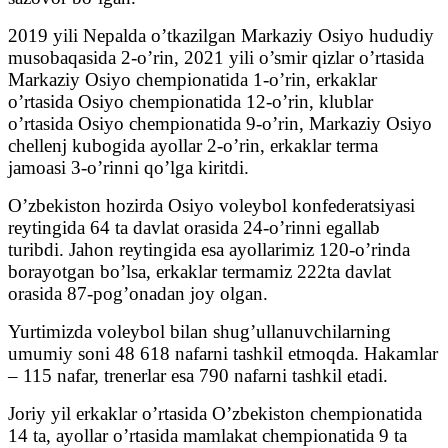
2019 yili Nepalda o’tkazilgan Markaziy Osiyo hududiy
musobaqasida 2-o’rin, 2021 yili o’smir qizlar o’rtasida
Markaziy Osiyo chempionatida 1-o’rin, erkaklar
o’rtasida Osiyo chempionatida 12-o’rin, klublar
o’rtasida Osiyo chempionatida 9-o’rin, Markaziy Osiyo
chellenj kubogida ayollar 2-o’rin, erkaklar terma
jamoasi 3-o’rinni qo’lga kiritdi.
O’zbekiston hozirda Osiyo voleybol konfederatsiyasi
reytingida 64 ta davlat orasida 24-o’rinni egallab
turibdi. Jahon reytingida esa ayollarimiz 120-o’rinda
borayotgan bo’lsa, erkaklar termamiz 222ta davlat
orasida 87-pog’onadan joy olgan.
Yurtimizda voleybol bilan shug’ullanuvchilarning
umumiy soni 48 618 nafarni tashkil etmoqda. Hakamlar
– 115 nafar, trenerlar esa 790 nafarni tashkil etadi.
Joriy yil erkaklar o’rtasida O’zbekiston chempionatida
14 ta, ayollar o’rtasida mamlakat chempionatida 9 ta