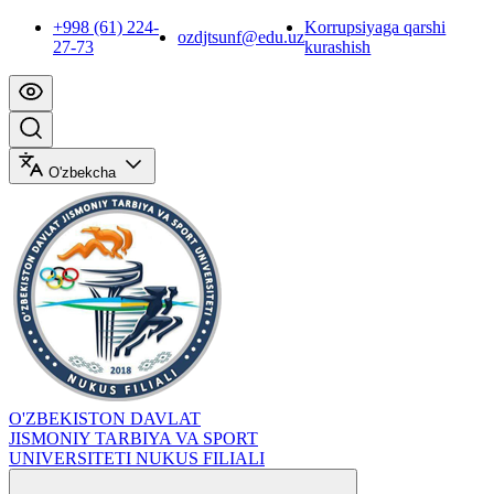
+998 (61) 224-
Korrupsiyaga qarshi
ozdjtsunf@edu.uz
27-73
kurashish
O'zbekcha
O'ZBEKISTON DAVLAT
JISMONIY TARBIYA VA SPORT
UNIVERSITETI NUKUS FILIALI