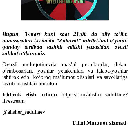
Bugun, 3-mart kuni soat 21:00 da oliy ta’lim
muassasalari kesimida “Zakovat” intellektual o‘yinini
qanday tartibda tashkil etilishi yuzasidan ovozli
suhbat o‘tkazamiz.
Ovozli muloqotimizda mas’ul prorektorlar, dekan
oʻrinbosarlari, yoshlar yetakchilari va talaba-yoshlar
ishtirok etib, koʻproq ma’lumot olishlari va savollariga
javob topishlari mumkin.
Ishtirok etish uchun:
https://t.me/alisher_sadullaev?
livestream
@alisher_sadullaev
Filial Matbuot xizmati.