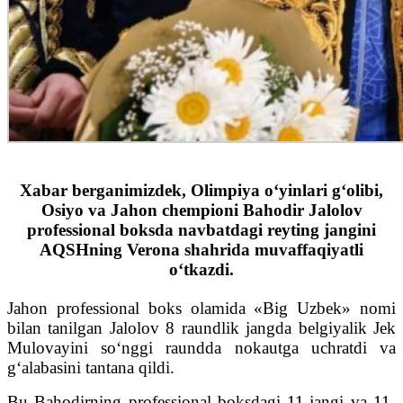
Xabar berganimizdek, Olimpiya o‘yinlari g‘olibi,
Osiyo va Jahon chempioni Bahodir Jalolov
professional boksda navbatdagi reyting jangini
AQSHning Verona shahrida muvaffaqiyatli
o‘tkazdi.
Jahon professional boks olamida «Big Uzbek» nomi
bilan tanilgan Jalolov 8 raundlik jangda belgiyalik Jek
Mulovayini so‘nggi raundda nokautga uchratdi va
g‘alabasini tantana qildi.
Bu Bahodirning professional boksdagi 11-jangi va 11-