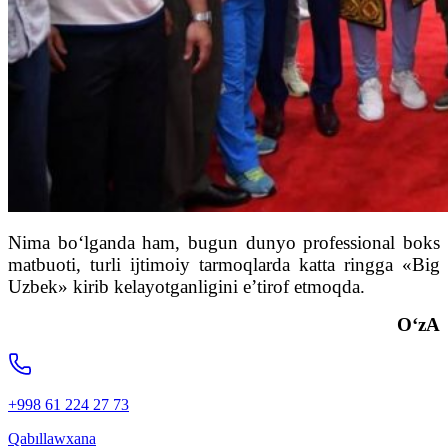
Nima bo‘lganda ham, bugun dunyo professional boks
matbuoti, turli ijtimoiy tarmoqlarda katta ringga «Big
Uzbek» kirib kelayotganligini e’tirof etmoqda.
O‘zA
+998 61 224 27 73
Qabıllawxana