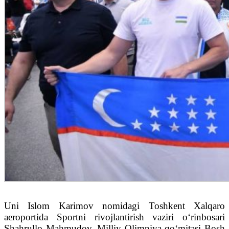
Uni Islom Karimov nomidagi Toshkent Xalqaro
aeroportida Sportni rivojlantirish vaziri o‘rinbosari
Shahrullo Mahmudov, Milliy Olimpiya qo‘mitasi Bosh