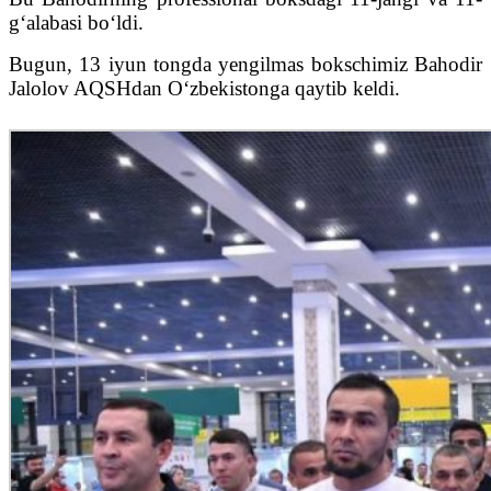
g‘alabasi bo‘ldi.
Bugun, 13 iyun tongda yengilmas bokschimiz Bahodir
Jalolov AQSHdan O‘zbekistonga qaytib keldi.