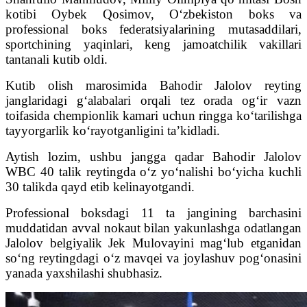
kotibi Oybek Qosimov, O‘zbekiston boks va
professional boks federatsiyalarining mutasaddilari,
sportchining yaqinlari, keng jamoatchilik vakillari
tantanali kutib oldi.
Kutib olish marosimida Bahodir Jalolov reyting
janglaridagi g‘alabalari orqali tez orada og‘ir vazn
toifasida chempionlik kamari uchun ringga ko‘tarilishga
tayyorgarlik ko‘rayotganligini ta’kidladi.
Aytish lozim, ushbu jangga qadar Bahodir Jalolov
WBC 40 talik reytingda o‘z yo‘nalishi bo‘yicha kuchli
30 talikda qayd etib kelinayotgandi.
Professional boksdagi 11 ta jangining barchasini
muddatidan avval nokaut bilan yakunlashga odatlangan
Jalolov belgiyalik Jek Mulovayini mag‘lub etganidan
so‘ng reytingdagi o‘z mavqei va joylashuv pog‘onasini
yanada yaxshilashi shubhasiz.