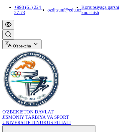
+998 (61) 224-
Korrupsiyaga qarshi
ozdjtsunf@edu.uz
27-73
kurashish
O'zbekcha
O'ZBEKISTON DAVLAT
JISMONIY TARBIYA VA SPORT
UNIVERSITETI NUKUS FILIALI